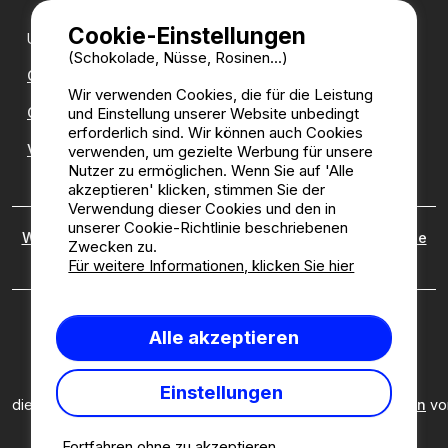
Cookie-Einstellungen
Unsere Partner:
(Schokolade, Nüsse, Rosinen...)
CampingDirect
Wir verwenden Cookies, die für die Leistung
und Einstellung unserer Website unbedingt
CampingStreetView
erforderlich sind. Wir können auch Cookies
Verzeichnis der Campingplätze
verwenden, um gezielte Werbung für unsere
Nutzer zu ermöglichen. Wenn Sie auf 'Alle
akzeptieren' klicken, stimmen Sie der
Verwendung dieser Cookies und den in
unserer Cookie-Richtlinie beschriebenen
Wer sind wir?
|
Rechtliche Hinweise
|
Cookies
|
Richtlinie
Zwecken zu.
zu kundenbewertungen
Für weitere Informationen, klicken Sie hier
Camping2be.com ©2026 Camping2Be, alle Rechte
Alle akzeptieren
vorbehalten. Alle Medien und Bilder sind Eigentum ihrer
jeweiligen Besitzer.
Diese Seite ist durch reCAPTCHA geschützt; es gelten
Einstellungen
die
Datenschutzbestimmungen
und
Nutzungsbedingungen
vo
Google.
Fortfahren ohne zu akzeptieren