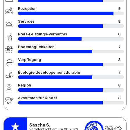
Rezeption
9
Services
8
Preis-Leistungs-Verhältnis
6
Bademöglichkeiten
7
Verpflegung
8
Écologie développement durable
7
Region
8
Aktivitäten für Kinder
8
Sascha S.
Veröffentlicht am 04.08.2026