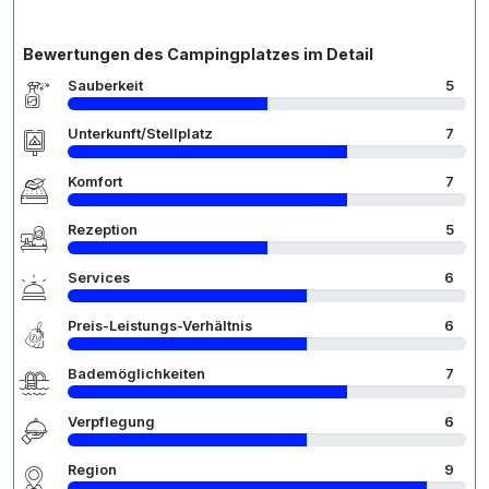
Bewertungen des Campingplatzes im Detail
Sauberkeit
5
Unterkunft/Stellplatz
7
Komfort
7
Rezeption
5
Services
6
Preis-Leistungs-Verhältnis
6
Bademöglichkeiten
7
Verpflegung
6
Region
9