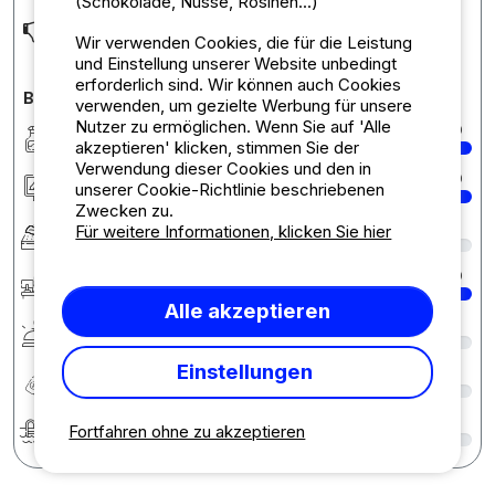
(Schokolade, Nüsse, Rosinen...)
Siehe oben
Wir verwenden Cookies, die für die Leistung
und Einstellung unserer Website unbedingt
erforderlich sind. Wir können auch Cookies
Bewertungen des Campingplatzes im Detail
verwenden, um gezielte Werbung für unsere
Nutzer zu ermöglichen. Wenn Sie auf 'Alle
Sauberkeit
10
akzeptieren' klicken, stimmen Sie der
Verwendung dieser Cookies und den in
Unterkunft/Stellplatz
10
unserer Cookie-Richtlinie beschriebenen
Zwecken zu.
Komfort
8
Für weitere Informationen, klicken Sie hier
Rezeption
10
Alle akzeptieren
Services
8
Einstellungen
Preis-Leistungs-Verhältnis
8
Bademöglichkeiten
8
Fortfahren ohne zu akzeptieren