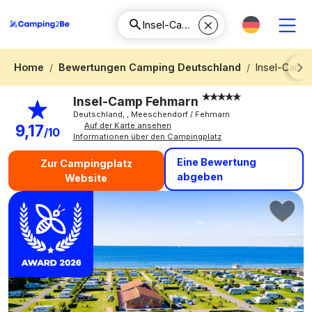
Home
Bewertungen Camping Deutschland
Insel-Camp
Next
Insel-Camp Fehmarn
Deutschland, , Meeschendorf / Fehmarn
Auf der Karte ansehen
9,17
/10
Informationen über den Campingplatz
Eine Bewertung
Zur Campingplatz
abgeben
Website