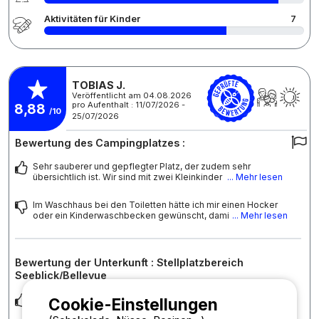
Aktivitäten für Kinder
7
TOBIAS J.
Veröffentlicht am 04.08.2026
pro Aufenthalt : 11/07/2026 -
8,88
/10
25/07/2026
Bewertung des Campingplatzes :
Sehr sauberer und gepflegter Platz, der zudem sehr
übersichtlich ist. Wir sind mit zwei Kleinkinder
... Mehr lesen
Im Waschhaus bei den Toiletten hätte ich mir einen Hocker
oder ein Kinderwaschbecken gewünscht, dami
... Mehr lesen
Bewertung der Unterkunft : Stellplatzbereich
Seeblick/Bellevue
Wir waren in Spielplatz Nähe was mit unseren kleinen Kindern
Cookie-Einstellungen
super war, allerdings waren wir an der
... Mehr lesen