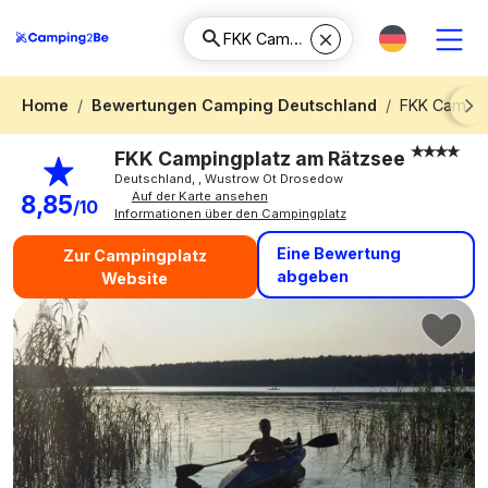
Home
Bewertungen Camping Deutschland
FKK Campin
Next
FKK Campingplatz am Rätzsee
Deutschland, , Wustrow Ot Drosedow
Auf der Karte ansehen
8,85
/10
Informationen über den Campingplatz
Eine Bewertung
Zur Campingplatz
abgeben
Website