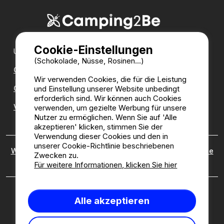
Cookie-Einstellungen
Unsere Partner:
(Schokolade, Nüsse, Rosinen...)
CampingDirect
Wir verwenden Cookies, die für die Leistung
CampingStreetView
und Einstellung unserer Website unbedingt
erforderlich sind. Wir können auch Cookies
Verzeichnis der Campingplätze
verwenden, um gezielte Werbung für unsere
Nutzer zu ermöglichen. Wenn Sie auf 'Alle
akzeptieren' klicken, stimmen Sie der
Verwendung dieser Cookies und den in
unserer Cookie-Richtlinie beschriebenen
Wer sind wir?
|
Rechtliche Hinweise
|
Cookies
|
Richtlinie
Zwecken zu.
zu kundenbewertungen
Für weitere Informationen, klicken Sie hier
Camping2be.com ©2026 Camping2Be, alle Rechte
Alle akzeptieren
vorbehalten. Alle Medien und Bilder sind Eigentum ihrer
jeweiligen Besitzer.
Diese Seite ist durch reCAPTCHA geschützt; es gelten