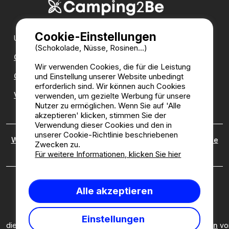
Cookie-Einstellungen
Unsere Partner:
(Schokolade, Nüsse, Rosinen...)
CampingDirect
Wir verwenden Cookies, die für die Leistung
CampingStreetView
und Einstellung unserer Website unbedingt
erforderlich sind. Wir können auch Cookies
Verzeichnis der Campingplätze
verwenden, um gezielte Werbung für unsere
Nutzer zu ermöglichen. Wenn Sie auf 'Alle
akzeptieren' klicken, stimmen Sie der
Verwendung dieser Cookies und den in
unserer Cookie-Richtlinie beschriebenen
Wer sind wir?
|
Rechtliche Hinweise
|
Cookies
|
Richtlinie
Zwecken zu.
zu kundenbewertungen
Für weitere Informationen, klicken Sie hier
Camping2be.com ©2026 Camping2Be, alle Rechte
Alle akzeptieren
vorbehalten. Alle Medien und Bilder sind Eigentum ihrer
jeweiligen Besitzer.
Diese Seite ist durch reCAPTCHA geschützt; es gelten
Einstellungen
die
Datenschutzbestimmungen
und
Nutzungsbedingungen
vo