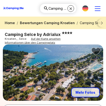
Home
Bewertungen Camping Kroatien
Camping Selce b
Next
Camping Selce by Adrialux
Kroatien, , Selce
Auf der Karte ansehen
Informationen über den Campingplatz
Mehr Fotos