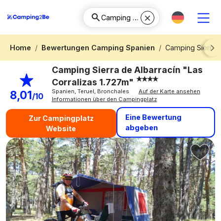
Home
Bewertungen Camping Spanien
Camping Sierra d
Next
Camping Sierra de Albarracín "Las
Corralizas 1.727m"
Spanien, Teruel, Bronchales
Auf der Karte ansehen
8,01
/10
Informationen über den Campingplatz
Eine Bewertung
Zur Campingplatz
abgeben
Website