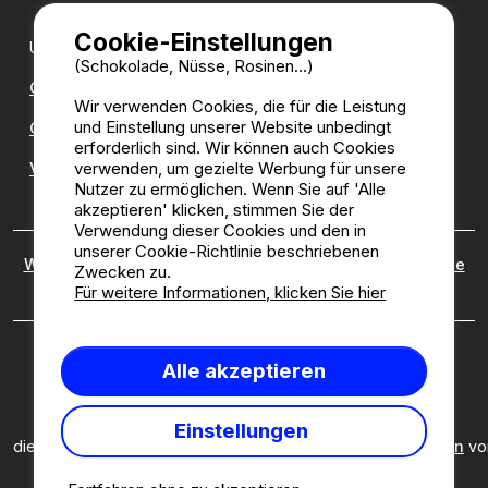
Cookie-Einstellungen
Unsere Partner:
(Schokolade, Nüsse, Rosinen...)
CampingDirect
Wir verwenden Cookies, die für die Leistung
und Einstellung unserer Website unbedingt
CampingStreetView
erforderlich sind. Wir können auch Cookies
verwenden, um gezielte Werbung für unsere
Verzeichnis der Campingplätze
Nutzer zu ermöglichen. Wenn Sie auf 'Alle
akzeptieren' klicken, stimmen Sie der
Verwendung dieser Cookies und den in
unserer Cookie-Richtlinie beschriebenen
Wer sind wir?
|
Rechtliche Hinweise
|
Cookies
|
Richtlinie
Zwecken zu.
zu kundenbewertungen
Für weitere Informationen, klicken Sie hier
Camping2be.com ©2026 Camping2Be, alle Rechte
Alle akzeptieren
vorbehalten. Alle Medien und Bilder sind Eigentum ihrer
jeweiligen Besitzer.
Diese Seite ist durch reCAPTCHA geschützt; es gelten
Einstellungen
die
Datenschutzbestimmungen
und
Nutzungsbedingungen
vo
Google.