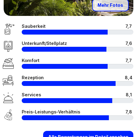
Mehr Fotos
Sauberkeit
7,7
Unterkunft/Stellplatz
7,6
Komfort
7,7
Rezeption
8,4
Services
8,1
Preis-Leistungs-Verhältnis
7,8
Alle Bewertungen im Detail ansehen