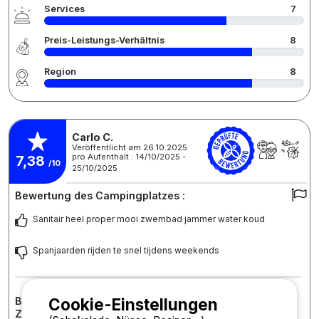
Services
7
Preis-Leistungs-Verhältnis
8
Region
8
Carlo C.
Veröffentlicht am 26.10.2025
pro Aufenthalt : 14/10/2025 -
7,38
/10
25/10/2025
Bewertung des Campingplatzes :
Sanitair heel proper mooi zwembad jammer water koud
Spanjaarden rijden te snel tijdens weekends
Bewertung der Unterkunft : Stellplatz Premium: Auto +
Cookie-Einstellungen
Zelt/Wohnwagen oder Wohnmobil + Strom 5A