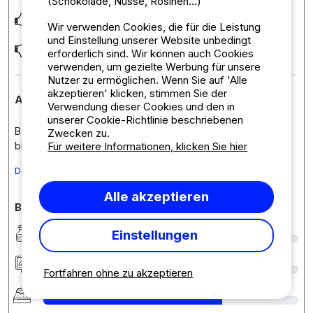
(Schokolade, Nüsse, Rosinen...)
Dichtbij sanitair en zwembad
Wir verwenden Cookies, die für die Leistung
und Einstellung unserer Website unbedingt
Heel oneffen ondergrond voor plaatsen voortent
erforderlich sind. Wir können auch Cookies
verwenden, um gezielte Werbung für unsere
Nutzer zu ermöglichen. Wenn Sie auf 'Alle
akzeptieren' klicken, stimmen Sie der
Antwort des Betriebs
Verwendung dieser Cookies und den in
unserer Cookie-Richtlinie beschriebenen
Beste Carlo Coolsaet, Bedankt voor uw feedback! We zijn
Zwecken zu.
blij dat u tevreden was over de netheid en
... Mehr lesen
Für weitere Informationen, klicken Sie hier
Den Kommentar in Deutsch übersetzen
Alle akzeptieren
Bewertungen des Campingplatzes im Detail
Sauberkeit
9
Einstellungen
Unterkunft/Stellplatz
6
Fortfahren ohne zu akzeptieren
Komfort
7