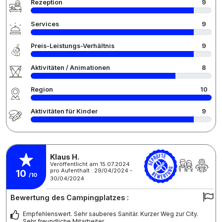
Rezeption
9
Services
9
Preis-Leistungs-Verhältnis
9
Aktivitäten / Animationen
8
Region
10
Aktivitäten für Kinder
9
Klaus H.
Veröffentlicht am 15.07.2024
pro Aufenthalt : 29/04/2024 -
10
/10
30/04/2024
Bewertung des Campingplatzes :
Empfehlenswert. Sehr sauberes Sanitär. Kurzer Weg zur City.
Sehr freundliche Mitarbeiter.