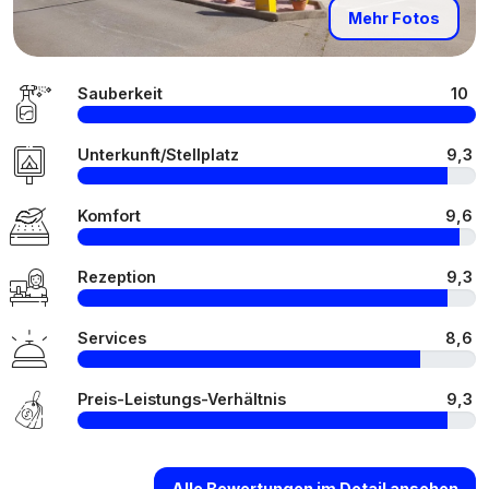
Mehr Fotos
Sauberkeit
10
Unterkunft/Stellplatz
9,3
Komfort
9,6
Rezeption
9,3
Services
8,6
Preis-Leistungs-Verhältnis
9,3
Alle Bewertungen im Detail ansehen