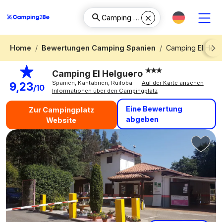
Home
Bewertungen Camping Spanien
Camping El Helg
Next
Camping El Helguero
Spanien, Kantabrien, Ruiloba
Auf der Karte ansehen
9,23
/10
Informationen über den Campingplatz
Eine Bewertung
Zur Campingplatz
abgeben
Website