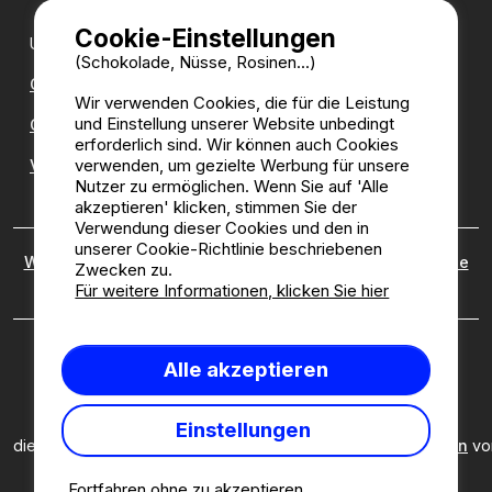
Cookie-Einstellungen
Unsere Partner:
(Schokolade, Nüsse, Rosinen...)
CampingDirect
Wir verwenden Cookies, die für die Leistung
und Einstellung unserer Website unbedingt
CampingStreetView
erforderlich sind. Wir können auch Cookies
verwenden, um gezielte Werbung für unsere
Verzeichnis der Campingplätze
Nutzer zu ermöglichen. Wenn Sie auf 'Alle
akzeptieren' klicken, stimmen Sie der
Verwendung dieser Cookies und den in
unserer Cookie-Richtlinie beschriebenen
Wer sind wir?
|
Rechtliche Hinweise
|
Cookies
|
Richtlinie
Zwecken zu.
zu kundenbewertungen
Für weitere Informationen, klicken Sie hier
Camping2be.com ©2026 Camping2Be, alle Rechte
Alle akzeptieren
vorbehalten. Alle Medien und Bilder sind Eigentum ihrer
jeweiligen Besitzer.
Diese Seite ist durch reCAPTCHA geschützt; es gelten
Einstellungen
die
Datenschutzbestimmungen
und
Nutzungsbedingungen
vo
Google.
Fortfahren ohne zu akzeptieren