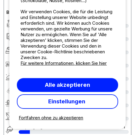
(Schokolade, Nüsse, Rosinen...)
Wir verwenden Cookies, die für die Leistung
Bewertungen des Campingplatzes im Detail
und Einstellung unserer Website unbedingt
Sauberkeit
2
erforderlich sind. Wir können auch Cookies
verwenden, um gezielte Werbung für unsere
Nutzer zu ermöglichen. Wenn Sie auf 'Alle
Unterkunft/Stellplatz
1
akzeptieren' klicken, stimmen Sie der
Verwendung dieser Cookies und den in
Komfort
3
unserer Cookie-Richtlinie beschriebenen
Zwecken zu.
Rezeption
3
Für weitere Informationen, klicken Sie hier
Services
1
Alle akzeptieren
Preis-Leistungs-Verhältnis
1
Einstellungen
Bademöglichkeiten
5
Aktivitäten / Animationen
4
Fortfahren ohne zu akzeptieren
Verpflegung
1