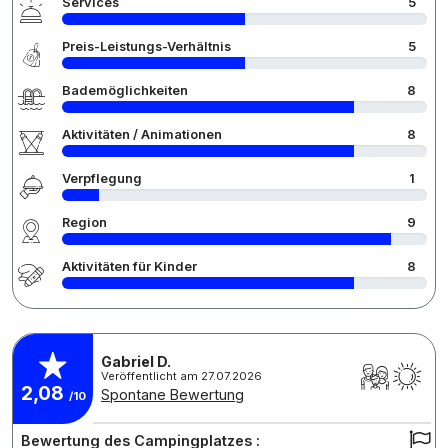
Services
5
Preis-Leistungs-Verhältnis
5
Bademöglichkeiten
8
Aktivitäten / Animationen
8
Verpflegung
1
Region
9
Aktivitäten für Kinder
8
Gabriel D.
Veröffentlicht am 27.07.2026
2,08
Spontane Bewertung
/10
Bewertung des Campingplatzes :