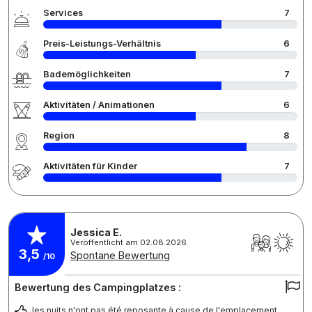
Services
7
Preis-Leistungs-Verhältnis
6
Bademöglichkeiten
7
Aktivitäten / Animationen
6
Region
8
Aktivitäten für Kinder
7
Jessica E.
Veröffentlicht am 02.08.2026
3,5
Spontane Bewertung
/10
Bewertung des Campingplatzes :
les nuits n'ont pas été reposante à cause de l'emplacement