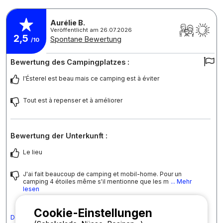
Aurélie B.
Veröffentlicht am 26.07.2026
2,5
Spontane Bewertung
/10
Bewertung des Campingplatzes :
l'Ésterel est beau mais ce camping est à éviter
Tout est à repenser et à améliorer
Bewertung der Unterkunft :
Le lieu
J'ai fait beaucoup de camping et mobil-home. Pour un
camping 4 étoiles même s'il mentionne que les m
... Mehr
lesen
Cookie-Einstellungen
Den Kommentar in Deutsch übersetzen