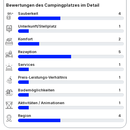
Bewertungen des Campingplatzes im Detail
Sauberkeit
4
Unterkunft/Stellplatz
1
Komfort
2
Rezeption
5
Services
1
Preis-Leistungs-Verhältnis
1
Bademöglichkeiten
1
Aktivitäten / Animationen
1
Region
4