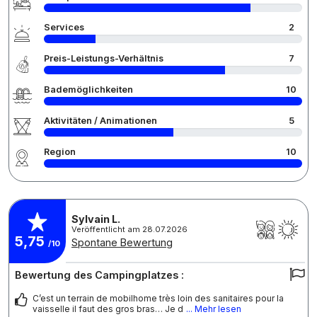
Services
2
Preis-Leistungs-Verhältnis
7
Bademöglichkeiten
10
Aktivitäten / Animationen
5
Region
10
Sylvain L.
Veröffentlicht am 28.07.2026
5,75
Spontane Bewertung
/10
Bewertung des Campingplatzes :
C’est un terrain de mobilhome très loin des sanitaires pour la
vaisselle il faut des gros bras… Je d
... Mehr lesen