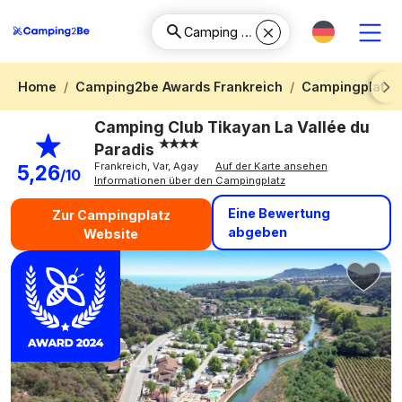
Home
Camping2be Awards Frankreich
Campingplatz P
Next
Camping Club Tikayan La Vallée du
Paradis
Frankreich, Var, Agay
Auf der Karte ansehen
5,26
/10
Informationen über den Campingplatz
Eine Bewertung
Zur Campingplatz
abgeben
Website