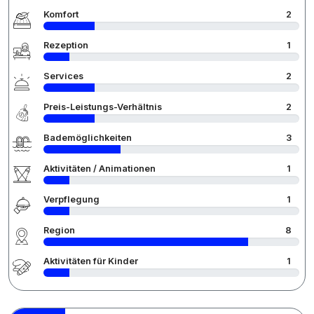
Komfort
2
Rezeption
1
Services
2
Preis-Leistungs-Verhältnis
2
Bademöglichkeiten
3
Aktivitäten / Animationen
1
Verpflegung
1
Region
8
Aktivitäten für Kinder
1