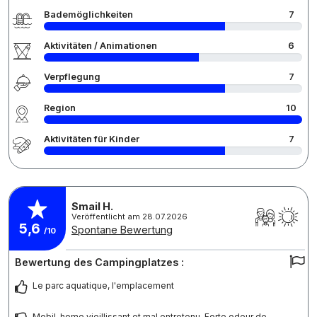
Bademöglichkeiten
7
Aktivitäten / Animationen
6
Verpflegung
7
Region
10
Aktivitäten für Kinder
7
Smail H.
Veröffentlicht am 28.07.2026
5,6
Spontane Bewertung
/10
Bewertung des Campingplatzes :
Le parc aquatique, l'emplacement
Mobil-home vieillissant et mal entretenu. Forte odeur de