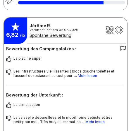
Jérôme R.
Veröffentlicht am 02.08.2026
6,82
Spontane Bewertung
/10
Bewertung des Campingplatzes :
La piscine super
Les infrastructures vieillissantes ( blocs douche toilette) et
l’accueil du restaurant surtout pour
... Mehr lesen
Bewertung der Unterkunft :
La climatisation
La vaisselle dépareillées et le mobil home vétuste et très
petit pour moi . Très bruyant car mal ins
... Mehr lesen