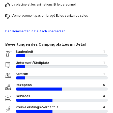
La piscine et les animations Et le personnel
L'emplacement pas ombragé Et les sanitaires sales
Den Kommentar in Deutsch übersetzen
Bewertungen des Campingplatzes im Detail
Sauberkeit
1
Unterkunft/Stellplatz
1
Komfort
1
Rezeption
5
Services
4
Preis-Leistungs-Verhältnis
4