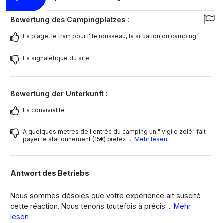
Bewertung des Campingplatzes :
La plage, le train pour l'île rousseau, la situation du camping.
La signalétique du site
Bewertung der Unterkunft :
La convivialité
A quelques metres de l'entrée du camping un " vigile zelé" fait
payer le stationnement (15€) prétex
... Mehr lesen
Antwort des Betriebs
Nous sommes désolés que votre expérience ait suscité
cette réaction. Nous tenons toutefois à précis
... Mehr
lesen