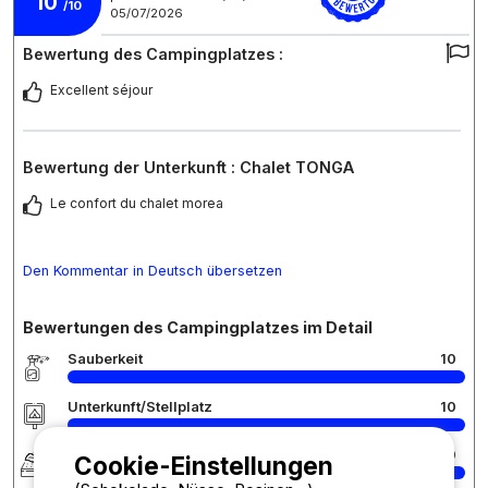
10
/10
05/07/2026
Bewertung des Campingplatzes :
Excellent séjour
Bewertung der Unterkunft : Chalet TONGA
Le confort du chalet morea
Den Kommentar in Deutsch übersetzen
Bewertungen des Campingplatzes im Detail
Sauberkeit
10
Unterkunft/Stellplatz
10
Komfort
10
Cookie-Einstellungen