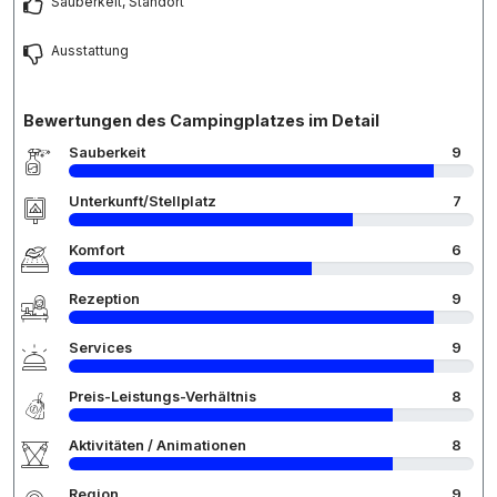
Sauberkeit, Standort
Ausstattung
Bewertungen des Campingplatzes im Detail
Sauberkeit
9
Unterkunft/Stellplatz
7
Komfort
6
Rezeption
9
Services
9
Preis-Leistungs-Verhältnis
8
Aktivitäten / Animationen
8
Region
9