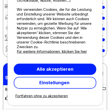
(Schokolade, Nüsse, Rosinen...)
Rezeption
10
Wir verwenden Cookies, die für die Leistung
und Einstellung unserer Website unbedingt
Services
10
erforderlich sind. Wir können auch Cookies
verwenden, um gezielte Werbung für unsere
Preis-Leistungs-Verhältnis
10
Nutzer zu ermöglichen. Wenn Sie auf 'Alle
akzeptieren' klicken, stimmen Sie der
Aktivitäten / Animationen
10
Verwendung dieser Cookies und den in
unserer Cookie-Richtlinie beschriebenen
Zwecken zu.
Region
10
Für weitere Informationen, klicken Sie hier
Alle akzeptieren
Didier J.
Veröffentlicht am 06.07.2026
pro Aufenthalt : 21/06/2026 -
9,78
/10
03/07/2026
Einstellungen
Bewertung des Campingplatzes :
Fortfahren ohne zu akzeptieren
Accueil exceptionnel, hébergement cool, teactiv7des
équipes.