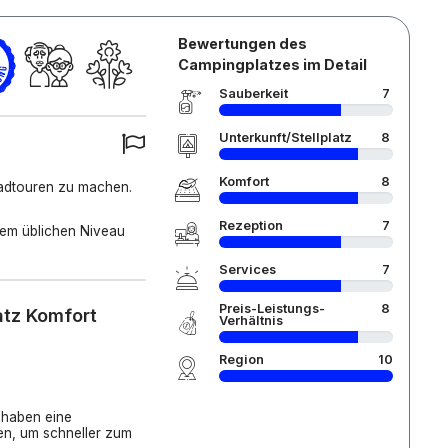
Bewertungen des
Campingplatzes im Detail
Sauberkeit
7
Unterkunft/Stellplatz
8
Komfort
8
Radtouren zu machen.
Rezeption
7
dem üblichen Niveau
Services
7
Preis-Leistungs-
8
atz Komfort
Verhältnis
Region
10
 haben eine
en, um schneller zum