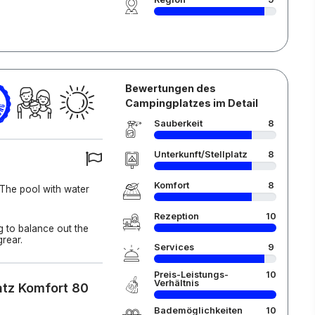
Bewertungen des
Campingplatzes im Detail
Sauberkeit
8
Unterkunft/Stellplatz
8
Komfort
8
 The pool with water
Rezeption
10
 to balance out the
rear.
Services
9
Preis-Leistungs-
10
Verhältnis
atz Komfort 80
Bademöglichkeiten
10