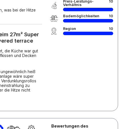
Preis-Leistungs-
10
Verhältnis
n, was bei der Hitze
Bademöglichkeiten
10
Region
10
heim 27m² Super
vered terrace
t, die Küche war gut
pfkissen und Decken
n, ungewöhnlich heiß
aanlage wäre super
 Verdunklungsrollos
neinstrahlung zu
r die Hitze nicht
Bewertungen des