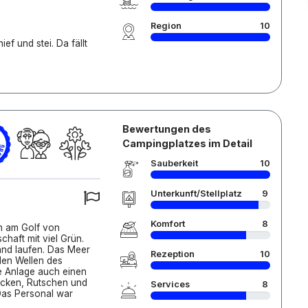
Region
10
ef und stei. Da fällt
Bewertungen des
Campingplatzes im Detail
Sauberkeit
10
Unterkunft/Stellplatz
9
Komfort
8
n am Golf von
haft mit viel Grün.
and laufen. Das Meer
Rezeption
10
ilden Wellen des
ie Anlage auch einen
cken, Rutschen und
Services
8
Das Personal war