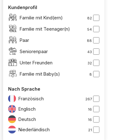
Kundenprofil
Familie mit Kind(ern)
82
Familie mit Teenager(n)
54
Paar
88
Seniorenpaar
43
Unter Freunden
32
Familie mit Baby(s)
8
Nach Sprache
Französisch
267
Englisch
16
Deutsch
16
Niederländisch
21