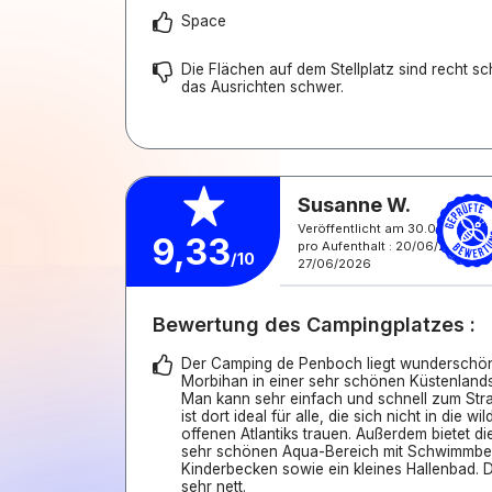
Space
Die Flächen auf dem Stellplatz sind recht schi
das Ausrichten schwer.
Susanne W.
Veröffentlicht am 30.06.2026
9,33
pro Aufenthalt : 20/06/2026 -
/10
27/06/2026
Bewertung des Campingplatzes :
Der Camping de Penboch liegt wunderschö
Morbihan in einer sehr schönen Küstenlandsc
Man kann sehr einfach und schnell zum Str
ist dort ideal für alle, die sich nicht in die w
offenen Atlantiks trauen. Außerdem bietet d
sehr schönen Aqua-Bereich mit Schwimmbe
Kinderbecken sowie ein kleines Hallenbad. 
sehr nett.