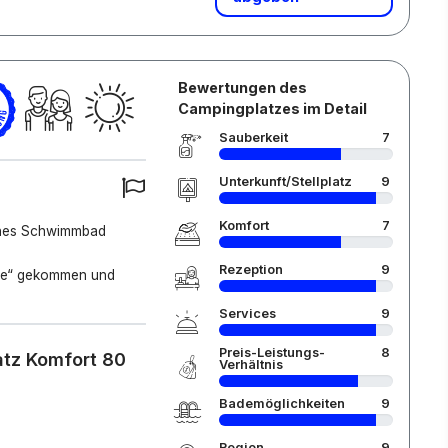
Bewertungen des
Campingplatzes im Detail
Sauberkeit
7
Unterkunft/Stellplatz
9
Komfort
7
hönes Schwimmbad
Rezeption
9
ahre“ gekommen und
Services
9
Preis-Leistungs-
8
atz Komfort 80
Verhältnis
Bademöglichkeiten
9
Region
9