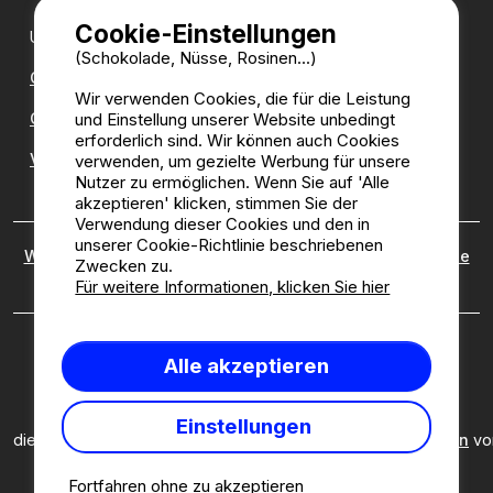
Cookie-Einstellungen
Unsere Partner:
(Schokolade, Nüsse, Rosinen...)
CampingDirect
Wir verwenden Cookies, die für die Leistung
und Einstellung unserer Website unbedingt
CampingStreetView
erforderlich sind. Wir können auch Cookies
Verzeichnis der Campingplätze
verwenden, um gezielte Werbung für unsere
Nutzer zu ermöglichen. Wenn Sie auf 'Alle
akzeptieren' klicken, stimmen Sie der
Verwendung dieser Cookies und den in
unserer Cookie-Richtlinie beschriebenen
Wer sind wir?
|
Rechtliche Hinweise
|
Cookies
|
Richtlinie
Zwecken zu.
zu kundenbewertungen
Für weitere Informationen, klicken Sie hier
Camping2be.com ©2026 Camping2Be, alle Rechte
Alle akzeptieren
vorbehalten. Alle Medien und Bilder sind Eigentum ihrer
jeweiligen Besitzer.
Diese Seite ist durch reCAPTCHA geschützt; es gelten
Einstellungen
die
Datenschutzbestimmungen
und
Nutzungsbedingungen
vo
Google.
Fortfahren ohne zu akzeptieren