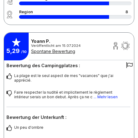
Region
8
Yoann P.
Veröffentlicht am 15.07.2024
5,29
Spontane Bewertung
/10
Bewertung des Campingplatzes :
La plage est le seul aspect de mes "vacances" que j'ai
apprécié.
Faire respecter la nudité et implicitement le règlement
intérieur serais un bon debut. Après ça ne c
... Mehr lesen
Bewertung der Unterkunft :
Un peu d'ombre