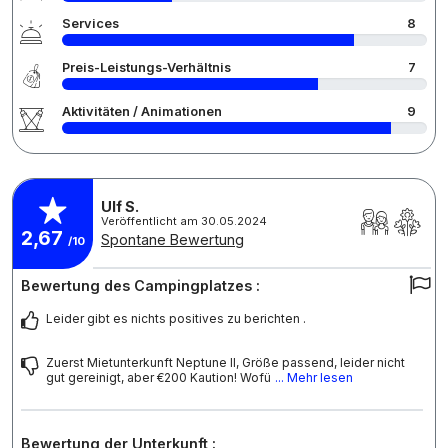
Services
8
Preis-Leistungs-Verhältnis
7
Aktivitäten / Animationen
9
Ulf S.
Veröffentlicht am 30.05.2024
2,67
Spontane Bewertung
/10
Bewertung des Campingplatzes :
Leider gibt es nichts positives zu berichten .
Zuerst Mietunterkunft Neptune II, Größe passend, leider nicht
gut gereinigt, aber €200 Kaution! Wofü
... Mehr lesen
Bewertung der Unterkunft :