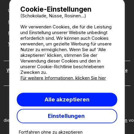
Cookie-Einstellungen
Unsere Partner:
(Schokolade, Nüsse, Rosinen...)
CampingDirect
Wir verwenden Cookies, die für die Leistung
und Einstellung unserer Website unbedingt
CampingStreetView
erforderlich sind. Wir können auch Cookies
verwenden, um gezielte Werbung für unsere
Verzeichnis der Campingplätze
Nutzer zu ermöglichen. Wenn Sie auf 'Alle
akzeptieren' klicken, stimmen Sie der
Verwendung dieser Cookies und den in
unserer Cookie-Richtlinie beschriebenen
Wer sind wir?
|
Rechtliche Hinweise
|
Cookies
|
Richtlinie
Zwecken zu.
zu kundenbewertungen
Für weitere Informationen, klicken Sie hier
Camping2be.com ©2026 Camping2Be, alle Rechte
Alle akzeptieren
vorbehalten. Alle Medien und Bilder sind Eigentum ihrer
jeweiligen Besitzer.
Diese Seite ist durch reCAPTCHA geschützt; es gelten
Einstellungen
die
Datenschutzbestimmungen
und
Nutzungsbedingungen
vo
Google.
Fortfahren ohne zu akzeptieren