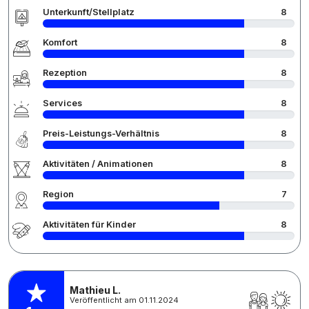
Unterkunft/Stellplatz
8
Komfort
8
Rezeption
8
Services
8
Preis-Leistungs-Verhältnis
8
Aktivitäten / Animationen
8
Region
7
Aktivitäten für Kinder
8
Mathieu L.
Veröffentlicht am 01.11.2024