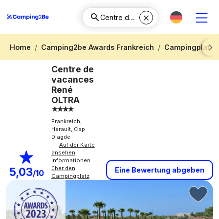
Home
Camping2be Awards Frankreich
Campingplatz 
Next
Centre de
vacances
René
OLTRA
Frankreich,
Hérault, Cap
D'agde
Auf der Karte
ansehen
Informationen
über den
5,03
Eine Bewertung abgeben
/10
Campingplatz