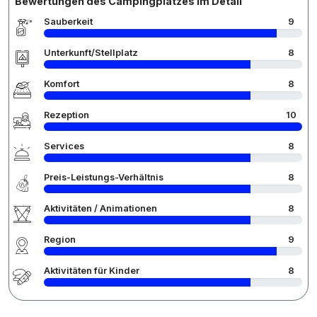
Bewertungen des Campingplatzes im Detail
Sauberkeit
9
Unterkunft/Stellplatz
8
Komfort
8
Rezeption
10
Services
8
Preis-Leistungs-Verhältnis
8
Aktivitäten / Animationen
8
Region
9
Aktivitäten für Kinder
8