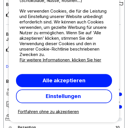
(Schokolade, Nüsse, Rosinen...)
Bewertung des Campingplatzes :
Wir verwenden Cookies, die für die Leistung
Le calme, l’accueil
und Einstellung unserer Website unbedingt
erforderlich sind. Wir können auch Cookies
verwenden, um gezielte Werbung für unsere
Nutzer zu ermöglichen. Wenn Sie auf 'Alle
Bewertung der Unterkunft : Die Rustikalen der 90er
akzeptieren' klicken, stimmen Sie der
Jahre 2 Schlafzimmer
Verwendung dieser Cookies und den in
unserer Cookie-Richtlinie beschriebenen
C’était parfait
Zwecken zu.
Für weitere Informationen, klicken Sie hier
Den Kommentar in Deutsch übersetzen
Alle akzeptieren
Bewertungen des Campingplatzes im Detail
Sauberkeit
10
Einstellungen
Unterkunft/Stellplatz
10
Fortfahren ohne zu akzeptieren
Komfort
9
Rezeption
10