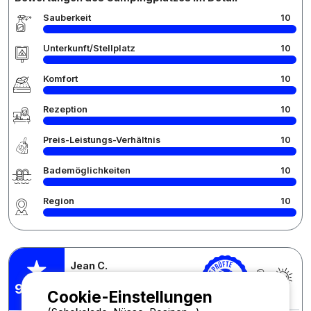
Sauberkeit
10
Unterkunft/Stellplatz
10
Komfort
10
Rezeption
10
Preis-Leistungs-Verhältnis
10
Bademöglichkeiten
10
Region
10
Jean C.
Veröffentlicht am 16.07.2025
pro Aufenthalt : 12/07/2025 -
9,38
/10
Cookie-Einstellungen
15/07/2025