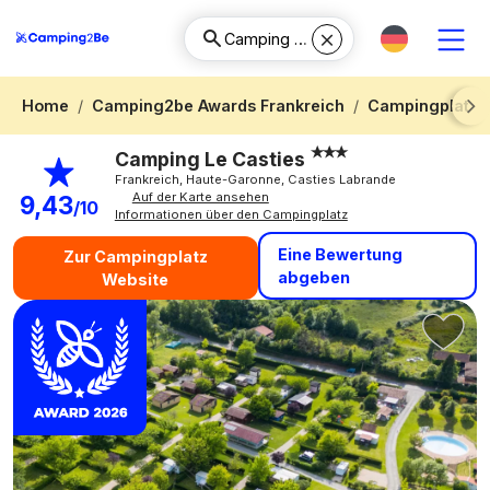
Home
Camping2be Awards Frankreich
Campingplatz 
Next
Camping Le Casties
Frankreich, Haute-Garonne, Casties Labrande
Auf der Karte ansehen
9,43
/10
Informationen über den Campingplatz
Eine Bewertung
Zur Campingplatz
abgeben
Website