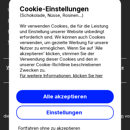
Cookie-Einstellungen
Unsere Partner:
(Schokolade, Nüsse, Rosinen...)
CampingDirect
Wir verwenden Cookies, die für die Leistung
und Einstellung unserer Website unbedingt
CampingStreetView
erforderlich sind. Wir können auch Cookies
Verzeichnis der Campingplätze
verwenden, um gezielte Werbung für unsere
Nutzer zu ermöglichen. Wenn Sie auf 'Alle
akzeptieren' klicken, stimmen Sie der
Verwendung dieser Cookies und den in
unserer Cookie-Richtlinie beschriebenen
Wer sind wir?
|
Rechtliche Hinweise
|
Cookies
|
Richtlinie
Zwecken zu.
zu kundenbewertungen
Für weitere Informationen, klicken Sie hier
Camping2be.com ©2026 Camping2Be, alle Rechte
Alle akzeptieren
vorbehalten. Alle Medien und Bilder sind Eigentum ihrer
jeweiligen Besitzer.
Diese Seite ist durch reCAPTCHA geschützt; es gelten
Einstellungen
die
Datenschutzbestimmungen
und
Nutzungsbedingungen
vo
Google.
Fortfahren ohne zu akzeptieren