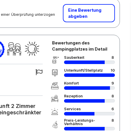
Eine Bewertung
nd einer Überprüfung unterzogen
abgeben
Bewertungen des
Campingplatzes im Detail
Sauberkeit
8
Unterkunft/Stellplatz
10
Komfort
9
Rezeption
8
unft 2 Zimmer
Services
6
eingeschränkter
Preis-Leistungs-
8
Verhältnis