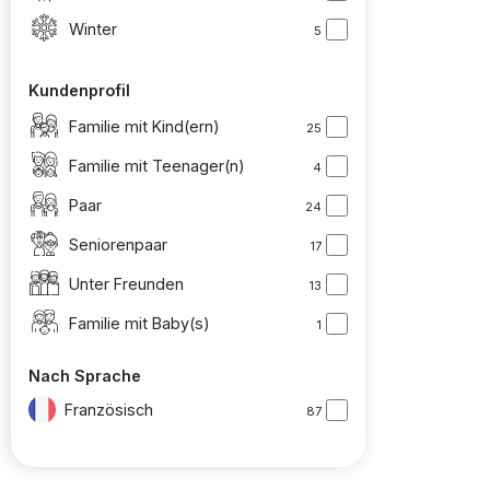
Winter
5
Kundenprofil
Familie mit Kind(ern)
25
Familie mit Teenager(n)
4
Paar
24
Seniorenpaar
17
Unter Freunden
13
Familie mit Baby(s)
1
Nach Sprache
Französisch
87