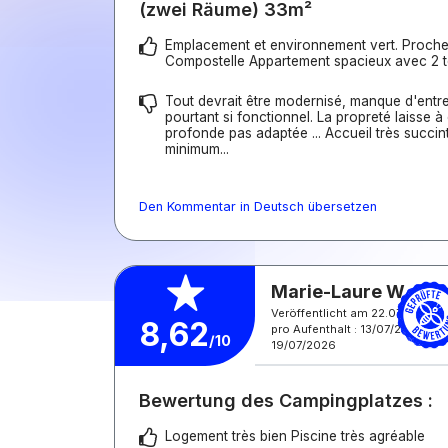
(zwei Räume) 33m²
Emplacement et environnement vert. Proch
Compostelle Appartement spacieux avec 2 t
Tout devrait être modernisé, manque d'entr
pourtant si fonctionnel. La propreté laisse à 
profonde pas adaptée ... Accueil très succint,
minimum...
Den Kommentar in Deutsch übersetzen
Marie-Laure W.
Veröffentlicht am 22.07.2026
8,62
pro Aufenthalt : 13/07/2026 -
/10
19/07/2026
Bewertung des Campingplatzes :
Logement très bien Piscine très agréable