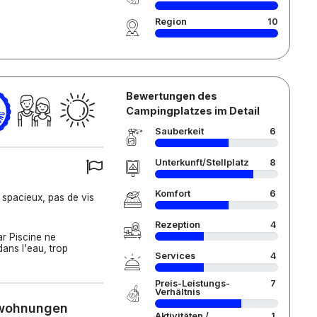
Region
10
Bewertungen des
Campingplatzes im Detail
Sauberkeit
6
Unterkunft/Stellplatz
8
Komfort
6
 spacieux, pas de vis
Rezeption
4
ar Piscine ne
ans l'eau, trop
Services
4
Preis-Leistungs-
7
Verhältnis
nwohnungen
Aktivitäten /
1