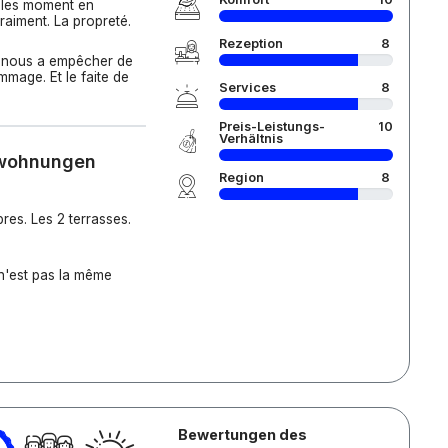
t les moment en
vraiment. La propreté.
Rezeption
8
la nous a empêcher de
mmage. Et le faite de
Services
8
Preis-Leistungs-
10
Verhältnis
nwohnungen
Region
8
bres. Les 2 terrasses.
 n'est pas la même
Bewertungen des