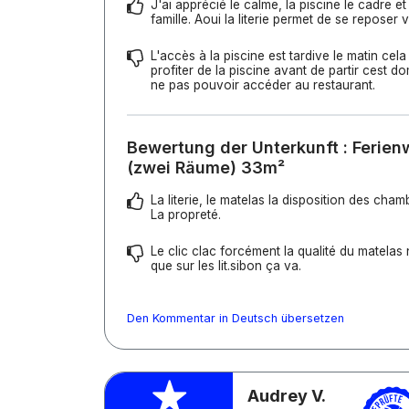
J'ai apprécié le calme, la piscine le cadre e
famille. Aoui la literie permet de se reposer 
L'accès à la piscine est tardive le matin ce
profiter de la piscine avant de partir cest do
ne pas pouvoir accéder au restaurant.
Bewertung der Unterkunft : Ferie
(zwei Räume) 33m²
La literie, le matelas la disposition des cham
La propreté.
Le clic clac forcément la qualité du matelas
que sur les lit.sibon ça va.
Den Kommentar in Deutsch übersetzen
Audrey V.