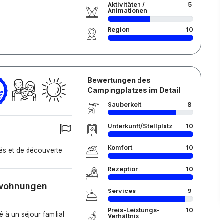
Aktivitäten /
5
Animationen
Region
10
Bewertungen des
Campingplatzes im Detail
Sauberkeit
8
Unterkunft/Stellplatz
10
Komfort
10
tés et de découverte
Rezeption
10
nwohnungen
Services
9
Preis-Leistungs-
10
 à un séjour familial
Verhältnis