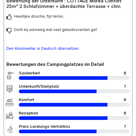
Bewertung der Unterkunft : COTTAGE Morea Confort
25m² 2 Schlafzimmer + überdachte Terrasse + clim
Heerlijke douche, fijn terras.
Dicht bij autoweg wat veel geluidsoverlast gaf.
Den Kommentar in Deutsch übersetzen
Bewertungen des Campingplatzes im Detail
Sauberkeit
8
Unterkunft/Stellplatz
7
Komfort
8
Rezeption
8
Preis-Leistungs-Verhältnis
7