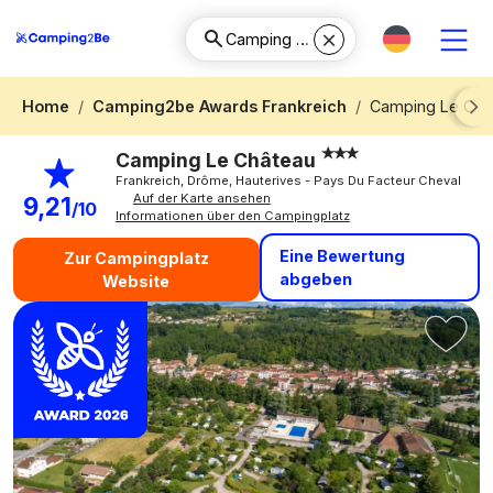
Home
Camping2be Awards Frankreich
Camping Le Châ
Next
Camping Le Château
Frankreich, Drôme, Hauterives - Pays Du Facteur Cheval
Auf der Karte ansehen
9,21
/10
Informationen über den Campingplatz
Eine Bewertung
Zur Campingplatz
abgeben
Website