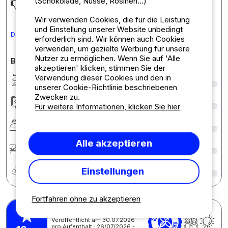
(Schokolade, Nüsse, Rosinen...)
The bed was on the hard side.
Wir verwenden Cookies, die für die Leistung
und Einstellung unserer Website unbedingt
Den Kommentar in Deutsch übersetzen
erforderlich sind. Wir können auch Cookies
verwenden, um gezielte Werbung für unsere
Nutzer zu ermöglichen. Wenn Sie auf 'Alle
Bewertungen des Campingplatzes im Detail
akzeptieren' klicken, stimmen Sie der
Sauberkeit
8
Verwendung dieser Cookies und den in
unserer Cookie-Richtlinie beschriebenen
Zwecken zu.
Unterkunft/Stellplatz
9
Für weitere Informationen, klicken Sie hier
Komfort
7
Alle akzeptieren
Rezeption
9
Preis-Leistungs-Verhältnis
9
Einstellungen
Fortfahren ohne zu akzeptieren
Raphaël G.
Veröffentlicht am 30.07.2026
pro Aufenthalt : 26/07/2026 -