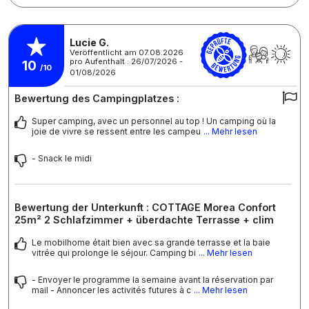
Lucie G.
Veröffentlicht am 07.08.2026
pro Aufenthalt : 26/07/2026 -
10
/10
01/08/2026
Bewertung des Campingplatzes :
Super camping, avec un personnel au top ! Un camping où la
joie de vivre se ressent entre les campeu
... Mehr lesen
- Snack le midi
Bewertung der Unterkunft : COTTAGE Morea Confort
25m² 2 Schlafzimmer + überdachte Terrasse + clim
Le mobilhome était bien avec sa grande terrasse et la baie
vitrée qui prolonge le séjour. Camping bi
... Mehr lesen
- Envoyer le programme la semaine avant la réservation par
mail - Annoncer les activités futures à c
... Mehr lesen