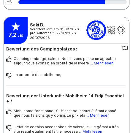
Saki B.
Veröffentlicht am 01.08.2026
pro Aufenthalt : 22/07/2026 -
7,2
/10
29/07/2026
Bewertung des Campingplatzes :
Camping ombragé, calme . Nous avons passé un agréable
séjour Nous avons bien profité de la rivière
... Mehr lesen
La propreté du mobilhome,
Bewertung der Unterkunft : Mobilheim 14 Fidji Essentiel
+ /
Mobilhome fonctionnel. Suffisant pour nous 3, étant donné
que nous faisions qu y dormir. Le prix éta
... Mehr lesen
L état de certains accessoires de vaisselle . Le gérant a très
vite réagit également fait le nécessa
... Mehr lesen