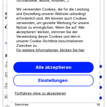
(Schokolade, Nüsse, Rosinen...)
Wir verwenden Cookies, die für die Leistung
und Einstellung unserer Website unbedingt
Bewertung der Unterkunft : STELLPLATZPAKET 1
erforderlich sind. Wir können auch Cookies
PERSONEN (1 Zelt oder 1 Wohnwagen) / 1 Fahrzeug
verwenden, um gezielte Werbung für unsere
Nous avons aimé l’emplacement en bord de rivière, au calme
Nutzer zu ermöglichen. Wenn Sie auf 'Alle
et ombragé non loin des sanitaires
akzeptieren' klicken, stimmen Sie der
Verwendung dieser Cookies und den in
unserer Cookie-Richtlinie beschriebenen
Den Kommentar in Deutsch übersetzen
Zwecken zu.
Für weitere Informationen, klicken Sie hier
Bewertungen des Campingplatzes im Detail
Sauberkeit
10
Alle akzeptieren
Unterkunft/Stellplatz
10
Einstellungen
Komfort
10
Fortfahren ohne zu akzeptieren
Rezeption
10
Services
10