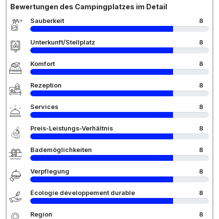
Bewertungen des Campingplatzes im Detail
Sauberkeit
8
Unterkunft/Stellplatz
8
Komfort
8
Rezeption
8
Services
8
Preis-Leistungs-Verhältnis
8
Bademöglichkeiten
8
Verpflegung
8
Écologie développement durable
8
Region
8