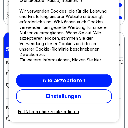
(Schokolade, Nüsse, Rosinen...)
Preis-Leistungs-Verhältnis
10
Wir verwenden Cookies, die für die Leistung
Region
10
und Einstellung unserer Website unbedingt
erforderlich sind. Wir können auch Cookies
verwenden, um gezielte Werbung für unsere
Nutzer zu ermöglichen. Wenn Sie auf 'Alle
akzeptieren' klicken, stimmen Sie der
Caroline H.
Verwendung dieser Cookies und den in
Veröffentlicht am 09.08.2026
pro Aufenthalt : 05/08/2026 -
5,29
unserer Cookie-Richtlinie beschriebenen
/10
06/08/2026
Zwecken zu.
Für weitere Informationen, klicken Sie hier
Bewertung des Campingplatzes :
Pas grand chose.
Alle akzeptieren
L’intimité pourrait être améliorée, les haies plus hautes. Éviter
d’avoir des voisins qui se cognent
... Mehr lesen
Einstellungen
Bewertung der Unterkunft : Emplacement de passage
Fortfahren ohne zu akzeptieren
Basique