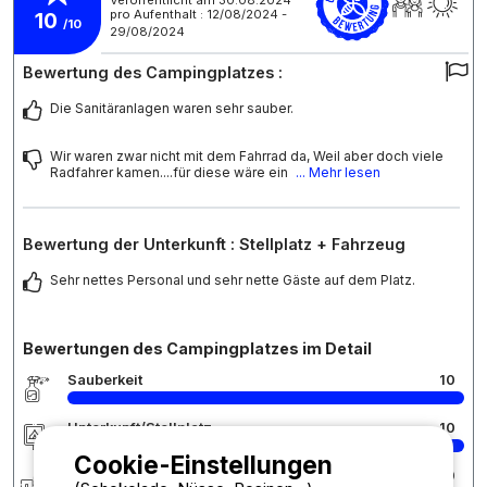
pro Aufenthalt : 12/08/2024 -
10
/10
29/08/2024
Bewertung des Campingplatzes :
Die Sanitäranlagen waren sehr sauber.
Wir waren zwar nicht mit dem Fahrrad da, Weil aber doch viele
Radfahrer kamen....für diese wäre ein
... Mehr lesen
Bewertung der Unterkunft : Stellplatz + Fahrzeug
Sehr nettes Personal und sehr nette Gäste auf dem Platz.
Bewertungen des Campingplatzes im Detail
Sauberkeit
10
Unterkunft/Stellplatz
10
Cookie-Einstellungen
Rezeption
10