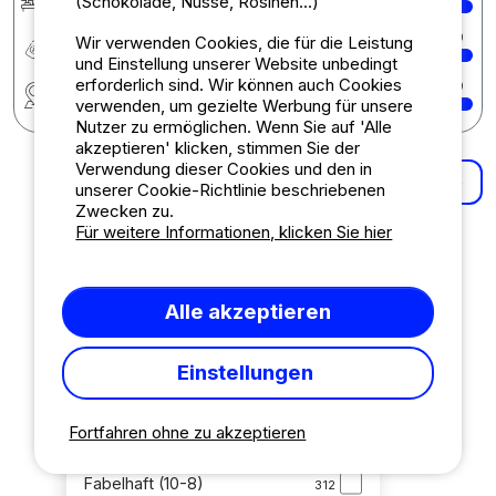
(Schokolade, Nüsse, Rosinen...)
Preis-Leistungs-Verhältnis
10
Wir verwenden Cookies, die für die Leistung
und Einstellung unserer Website unbedingt
erforderlich sind. Wir können auch Cookies
Region
10
verwenden, um gezielte Werbung für unsere
Nutzer zu ermöglichen. Wenn Sie auf 'Alle
akzeptieren' klicken, stimmen Sie der
Verwendung dieser Cookies und den in
Mehr Ergebnisse
unserer Cookie-Richtlinie beschriebenen
Zwecken zu.
Für weitere Informationen, klicken Sie hier
Geordnet nach
Relevanz
Alle akzeptieren
Bewertung (schlechteste zuerst)
Bewertung (beste zuerst)
Einstellungen
Neueste Bewertung
Fortfahren ohne zu akzeptieren
Bewertung
Fabelhaft (10-8)
312