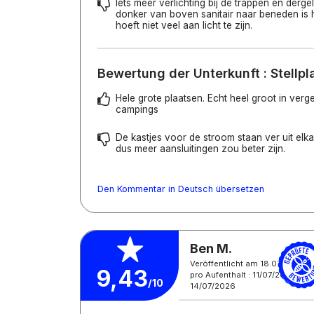
Iets meer verlichting bij de trappen en dergel
donker van boven sanitair naar beneden is 
hoeft niet veel aan licht te zijn.
Bewertung der Unterkunft : Stellpl
Hele grote plaatsen. Echt heel groot in verge
campings
De kastjes voor de stroom staan ver uit elka
dus meer aansluitingen zou beter zijn.
Den Kommentar in Deutsch übersetzen
Ben M.
Veröffentlicht am 18.07.2026
9,43
pro Aufenthalt : 11/07/2026 -
/10
14/07/2026