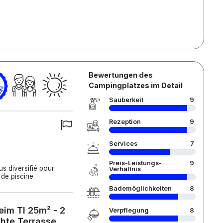
Bewertungen des
Campingplatzes im Detail
Sauberkeit
9
Rezeption
9
Services
7
Preis-Leistungs-
9
s diversifié pour
Verhältnis
 de piscine
Bademöglichkeiten
8
eim TI 25m² - 2
Verpflegung
8
chte Terrasse