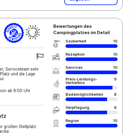
Bewertungen des
Campingplatzes im Detail
Sauberkeit
10
Rezeption
10
Services
10
er, Serviceteam sehr
 Platz und die Lage
ur.
Preis-Leistungs-
9
Verhältnis
hon ab 8:00 Uhr
Bademöglichkeiten
8
Verpflegung
8
atz
Region
10
r großen Stellplatz
ecke.