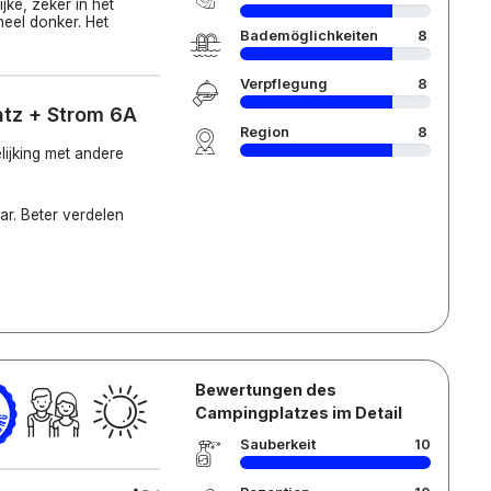
ijke, zeker in het
heel donker. Het
Bademöglichkeiten
8
Verpflegung
8
atz + Strom 6A
Region
8
lijking met andere
ar. Beter verdelen
Bewertungen des
Campingplatzes im Detail
Sauberkeit
10