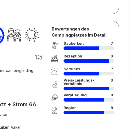
Bewertungen des
Campingplatzes im Detail
Sauberkeit
7
Rezeption
9
Services
7
 de campingleiding
Preis-Leistungs-
9
Verhältnis
Verpflegung
8
atz + Strom 6A
Region
8
rvice
ruiken Vaker