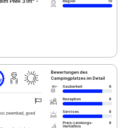
heim PMR 31m² -
Region
10
Bewertungen des
Campingplatzes im Detail
Sauberkeit
8
Rezeption
8
Services
8
mooi zwembad, goed
Preis-Leistungs-
8
Verhältnis