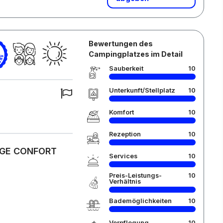
Bewertungen des
Campingplatzes im Detail
Sauberkeit
10
Unterkunft/Stellplatz
10
Komfort
10
Rezeption
10
TAGE CONFORT
Services
10
Preis-Leistungs-
10
Verhältnis
Bademöglichkeiten
10
Verpflegung
10