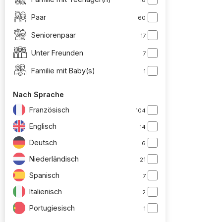
Paar
60
Seniorenpaar
17
Unter Freunden
7
Familie mit Baby(s)
1
Nach Sprache
Französisch
104
Englisch
14
Deutsch
6
Niederländisch
21
Spanisch
7
Italienisch
2
Portugiesisch
1