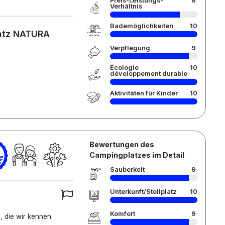
Preis-Leistungs-
8
Verhältnis
Bademöglichkeiten
10
latz NATURA
Verpflegung
9
Écologie
10
développement durable
Aktivitäten für Kinder
10
Bewertungen des
Campingplatzes im Detail
Sauberkeit
9
Unterkunft/Stellplatz
10
Komfort
9
, die wir kennen