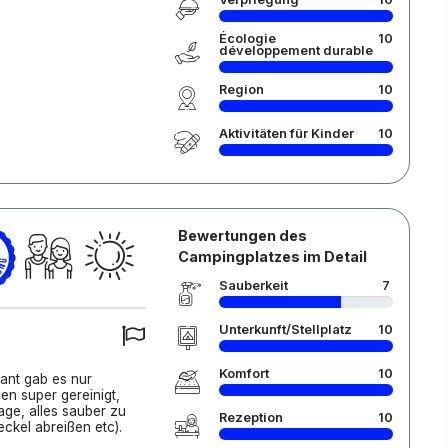
Écologie
10
développement durable
Region
10
Aktivitäten für Kinder
10
Bewertungen des
Campingplatzes im Detail
Sauberkeit
7
Unterkunft/Stellplatz
10
Komfort
10
rant gab es nur
n super gereinigt,
Lage, alles sauber zu
Rezeption
10
ckel abreißen etc).