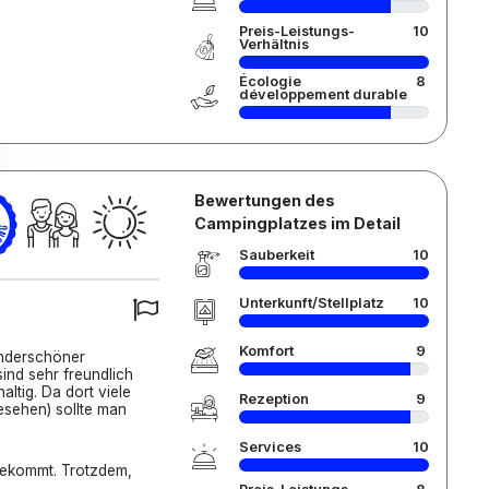
Preis-Leistungs-
10
Verhältnis
Écologie
8
développement durable
Bewertungen des
Campingplatzes im Detail
Sauberkeit
10
Unterkunft/Stellplatz
10
Komfort
9
underschöner
sind sehr freundlich
altig. Da dort viele
Rezeption
9
esehen) sollte man
Services
10
bekommt. Trotzdem,