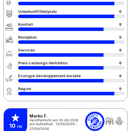
Unterkunft/Stellplatz
9
Komfort
8
Rezeption
9
Services
8
Preis-Leistungs-Verhältnis
8
Écologie développement durable
8
Region
9
Marko F.
Veröffentlicht am 30.06.2026
pro Aufenthalt : 13/06/2026 -
10
/10
27/06/2026