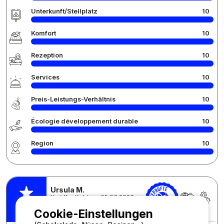
Unterkunft/Stellplatz
10
Komfort
10
Rezeption
10
Services
10
Preis-Leistungs-Verhältnis
10
Écologie développement durable
10
Region
10
Ursula M.
Veröffentlicht am 05.06.2026
pro Aufenthalt : 02/06/2026 -
9
/10
Cookie-Einstellungen
04/06/2026