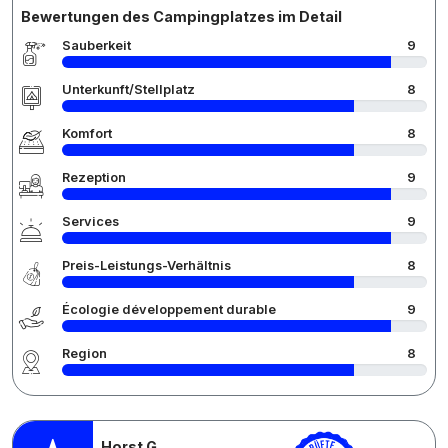
Bewertungen des Campingplatzes im Detail
Sauberkeit
9
Unterkunft/Stellplatz
8
Komfort
8
Rezeption
9
Services
9
Preis-Leistungs-Verhältnis
8
Écologie développement durable
9
Region
8
Horst G.