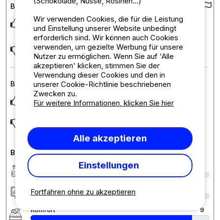
(Schokolade, Nüsse, Rosinen...)
Bewertung des Campingplatzes :
Wir verwenden Cookies, die für die Leistung
Everything was nice and usefull..the staff was very nice... We
und Einstellung unserer Website unbedingt
loved it beeing there.
erforderlich sind. Wir können auch Cookies
verwenden, um gezielte Werbung für unsere
Nothing
Nutzer zu ermöglichen. Wenn Sie auf 'Alle
akzeptieren' klicken, stimmen Sie der
Verwendung dieser Cookies und den in
unserer Cookie-Richtlinie beschriebenen
Bewertung der Unterkunft : Camping Tradition
Zwecken zu.
Everything
Für weitere Informationen, klicken Sie hier
Nothing
Alle akzeptieren
Bewertungen des Campingplatzes im Detail
Einstellungen
Sauberkeit
9
Unterkunft/Stellplatz
9
Fortfahren ohne zu akzeptieren
Komfort
9