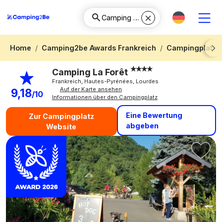
Home
Camping2be Awards Frankreich
Campingplatz 
Next
Camping La Forêt
Frankreich, Hautes-Pyrénées, Lourdes
Auf der Karte ansehen
9,18
/10
Informationen über den Campingplatz
Eine Bewertung
Zur Campingplatz
abgeben
Website