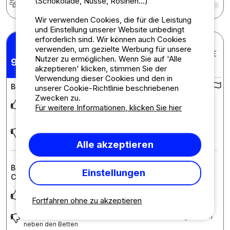
(Schokolade, Nüsse, Rosinen...)
Wir verwenden Cookies, die für die Leistung
und Einstellung unserer Website unbedingt
erforderlich sind. Wir können auch Cookies
Pietro I.
verwenden, um gezielte Werbung für unsere
Veröffentlicht am 04.08.2026
Nutzer zu ermöglichen. Wenn Sie auf 'Alle
pro Aufenthalt : 25/07/2026 -
9,08
/10
01/08/2026
akzeptieren' klicken, stimmen Sie der
Verwendung dieser Cookies und den in
Bewertung des Campingplatzes :
unserer Cookie-Richtlinie beschriebenen
Zwecken zu.
Außerordentlich freundliche Mitarbeiter, Sauber und tolle
Für weitere Informationen, klicken Sie hier
Bepflanzung & Shows. Toller Strand
Käsereibe fehlt 😉
Alle akzeptieren
Bewertung der Unterkunft : Cabane de la Réserve
Einstellungen
COLLECTION
Leidenschaftliches wohnen mit Raum im Bad. Mülltrennung
Fortfahren ohne zu akzeptieren
Größe Terrasse, Kühlschrank Tür umschrauben. Geringer Raum
neben den Betten