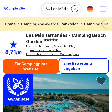
Home
Camping2be Awards Frankreich
Campingplatz 
Next
Les Méditerranées - Camping Beach
Garden
Frankreich, Hérault, Marseillan Plage
Auf der Karte ansehen
8,71
/10
Informationen über den Campingplatz
Eine Bewertung
Zur Campingplatz
abgeben
Website