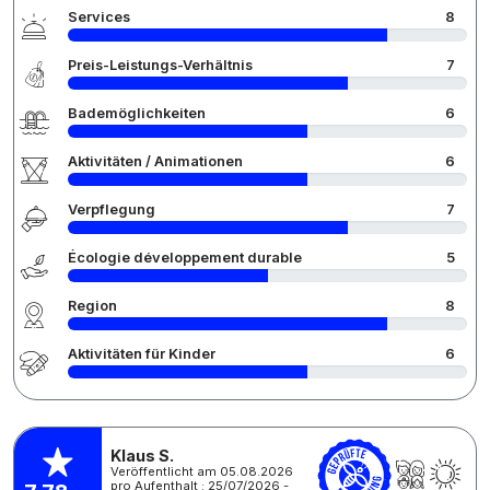
Services
8
Preis-Leistungs-Verhältnis
7
Bademöglichkeiten
6
Aktivitäten / Animationen
6
Verpflegung
7
Écologie développement durable
5
Region
8
Aktivitäten für Kinder
6
Klaus S.
Veröffentlicht am 05.08.2026
pro Aufenthalt : 25/07/2026 -