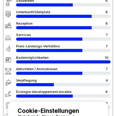
Sauberkeit
6
Unterkunft/Stellplatz
8
Rezeption
8
Services
7
Preis-Leistungs-Verhältnis
7
Bademöglichkeiten
10
Aktivitäten / Animationen
7
Verpflegung
4
Écologie développement durable
6
Region
6
Cookie-Einstellungen
Aktivitäten für Kinder
8