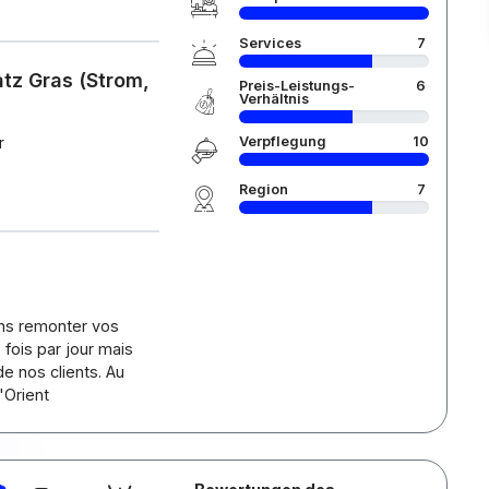
Services
7
atz Gras (Strom,
Preis-Leistungs-
6
Verhältnis
Verpflegung
10
r
Region
7
ons remonter vos
 fois par jour mais
e nos clients. Au
'Orient