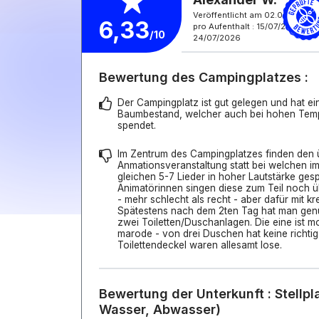
Veröffentlicht am 02.08.2026
6,33
pro Aufenthalt : 15/07/2026 -
/10
24/07/2026
Bewertung des Campingplatzes :
Der Campingplatz ist gut gelegen und hat e
Baumbestand, welcher auch bei hohen Tem
spendet.
Im Zentrum des Campingplatzes finden den ü
Anmationsveranstaltung statt bei welchen i
gleichen 5-7 Lieder in hoher Lautstärke gesp
Animatörinnen singen diese zum Teil noch ü
- mehr schlecht als recht - aber dafür mit k
Spätestens nach dem 2ten Tag hat man genu
zwei Toiletten/Duschanlagen. Die eine ist mo
marode - von drei Duschen hat keine richtig 
Toilettendeckel waren allesamt lose.
Bewertung der Unterkunft : Stellpl
Wasser, Abwasser)