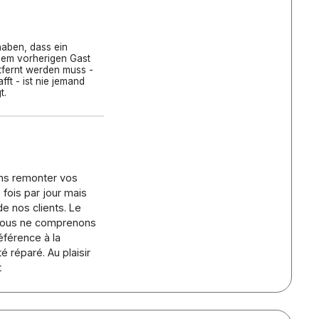
haben, dass ein
nem vorherigen Gast
tfernt werden muss -
ft - ist nie jemand
t.
ons remonter vos
 fois par jour mais
e nos clients. Le
 nous ne comprenons
éférence à la
é réparé. Au plaisir
t