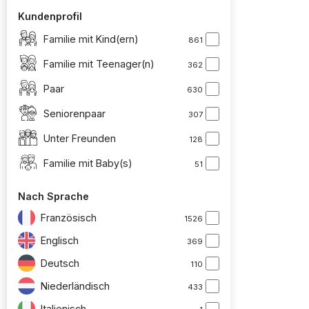
Kundenprofil
Familie mit Kind(ern)
861
Familie mit Teenager(n)
362
Paar
630
Seniorenpaar
307
Unter Freunden
128
Familie mit Baby(s)
51
Nach Sprache
Französisch
1526
Englisch
369
Deutsch
110
Niederländisch
433
Italienisch