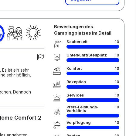
Bewertungen des
Campingplatzes im Detail
Sauberkeit
10
Unterkunft/Stellplatz
10
Komfort
10
Es ist ein sehr
nd sehr höflich,
Rezeption
10
prechen. Dennoch
Services
10
Preis-Leistungs-
10
Verhältnis
 Home Comfort 2
Verpflegung
10
lles angeboten
Region
10