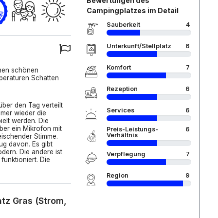
Bewertungen des
Campingplatzes im Detail
Sauberkeit
4
Unterkunft/Stellplatz
6
Komfort
7
inen schönen
peraturen Schatten
Rezeption
6
ber den Tag verteilt
Services
6
mmer wieder die
ielt werden. Die
ber ein Mikrofon mit
Preis-Leistungs-
6
Verhältnis
reischender Stimme.
g davon. Es gibt
dern. Die andere ist
Verpflegung
7
funktioniert. Die
Region
9
atz Gras (Strom,