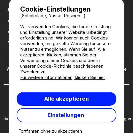
Cookie-Einstellungen
Unsere Partner:
(Schokolade, Nüsse, Rosinen...)
CampingDirect
Wir verwenden Cookies, die für die Leistung
und Einstellung unserer Website unbedingt
CampingStreetView
erforderlich sind. Wir können auch Cookies
Verzeichnis der Campingplätze
verwenden, um gezielte Werbung für unsere
Nutzer zu ermöglichen. Wenn Sie auf 'Alle
akzeptieren' klicken, stimmen Sie der
Verwendung dieser Cookies und den in
unserer Cookie-Richtlinie beschriebenen
Wer sind wir?
|
Rechtliche Hinweise
|
Cookies
|
Richtlinie
Zwecken zu.
zu kundenbewertungen
Für weitere Informationen, klicken Sie hier
Camping2be.com ©2026 Camping2Be, alle Rechte
Alle akzeptieren
vorbehalten. Alle Medien und Bilder sind Eigentum ihrer
jeweiligen Besitzer.
Diese Seite ist durch reCAPTCHA geschützt; es gelten
Einstellungen
die
Datenschutzbestimmungen
und
Nutzungsbedingungen
vo
Google.
Fortfahren ohne zu akzeptieren