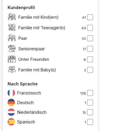
Kundenprofil
Familie mit Kind(ern)
47
Familie mit Teenager(n)
44
Paar
30
Seniorenpaar
17
Unter Freunden
8
Familie mit Baby(s)
2
Nach Sprache
Französisch
138
Deutsch
1
Niederländisch
15
Spanisch
1