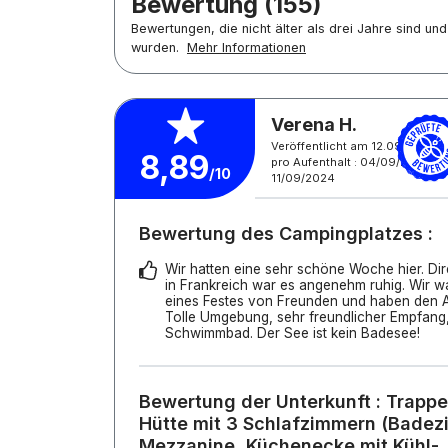
Bewertung (155)
Bewertungen, die nicht älter als drei Jahre sind u
wurden.
Mehr Informationen
Verena H.
Veröffentlicht am 12.09.2024
8,89
pro Aufenthalt : 04/09/2024 -
/10
11/09/2024
Bewertung des Campingplatzes :
Wir hatten eine sehr schöne Woche hier. Dir
in Frankreich war es angenehm ruhig. Wir wa
eines Festes von Freunden und haben den Au
Tolle Umgebung, sehr freundlicher Empfang
Schwimmbad. Der See ist kein Badesee!
Bewertung der Unterkunft : Trappeu
Hütte mit 3 Schlafzimmern (Badez
Mezzanine, Küchenecke mit Kühl-