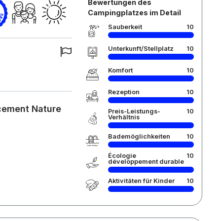
Bewertungen des
Campingplatzes im Detail
Sauberkeit
10
Unterkunft/Stellplatz
10
Komfort
10
Rezeption
10
cement Nature
Preis-Leistungs-
10
Verhältnis
Bademöglichkeiten
10
Écologie
10
développement durable
Aktivitäten für Kinder
10