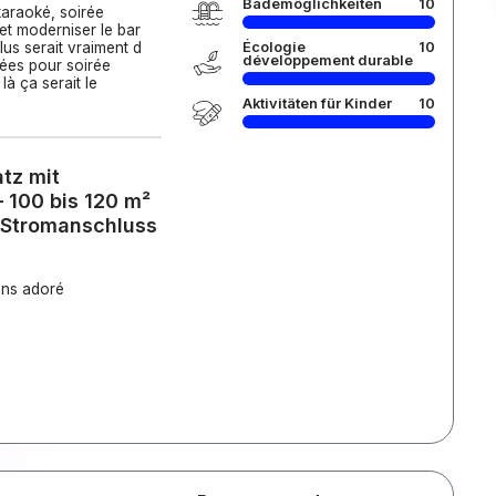
Bademöglichkeiten
10
karaoké, soirée
et moderniser le bar
 plus serait vraiment d
Écologie
10
développement durable
rées pour soirée
là ça serait le
Aktivitäten für Kinder
10
atz mit
– 100 bis 120 m²
 Stromanschluss
ons adoré