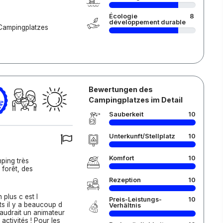
Écologie
8
développement durable
 Campingplatzes
Bewertungen des
Campingplatzes im Detail
Sauberkeit
10
Unterkunft/Stellplatz
10
Komfort
10
ping très
 forêt, des
Rezeption
10
 plus c est l
Preis-Leistungs-
10
nts il y a beaucoup d
Verhältnis
faudrait un animateur
activités ! Pour les