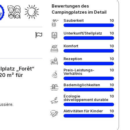
Bewertungen des
Campingplatzes im Detail
Sauberkeit
10
Unterkunft/Stellplatz
10
Komfort
10
Rezeption
10
lplatz „Forêt“
Preis-Leistungs-
10
Verhältnis
20 m² für
Bademöglichkeiten
10
Écologie
10
développement durable
ussière.
Aktivitäten für Kinder
10