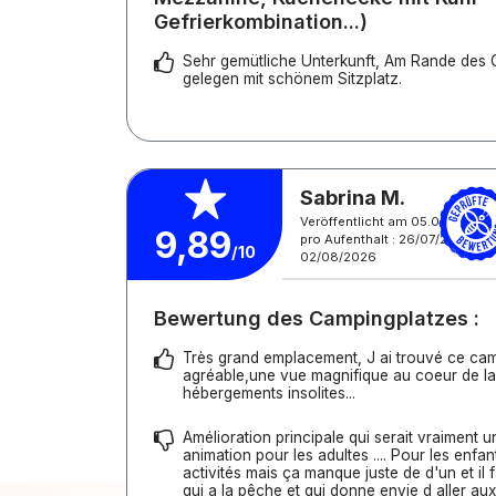
Gefrierkombination...)
Sehr gemütliche Unterkunft, Am Rande des
gelegen mit schönem Sitzplatz.
Sabrina M.
Veröffentlicht am 05.08.2026
9,89
pro Aufenthalt : 26/07/2026 -
/10
02/08/2026
Bewertung des Campingplatzes :
Très grand emplacement, J ai trouvé ce cam
agréable,une vue magnifique au coeur de la
hébergements insolites...
Amélioration principale qui serait vraiment un
animation pour les adultes .... Pour les enfa
activités mais ça manque juste de d'un et il 
qui a la pêche et qui donne envie d aller aux 