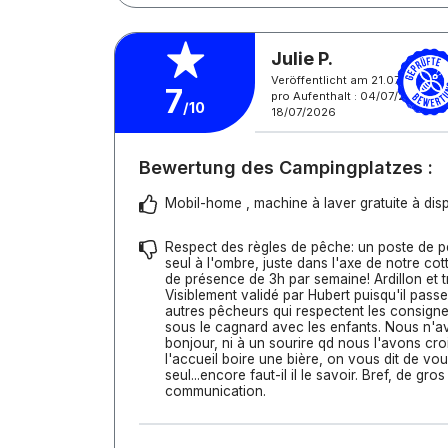
Julie P.
Veröffentlicht am 21.07.2026
7
pro Aufenthalt : 04/07/2026 -
/10
18/07/2026
Bewertung des Campingplatzes :
Mobil-home , machine à laver gratuite à disp
Respect des règles de pêche: un poste de p
seul à l'ombre, juste dans l'axe de notre co
de présence de 3h par semaine! Ardillon et t
Visiblement validé par Hubert puisqu'il pass
autres pêcheurs qui respectent les consign
sous le cagnard avec les enfants. Nous n'av
bonjour, ni à un sourire qd nous l'avons croi
l'accueil boire une bière, on vous dit de vous
seul...encore faut-il il le savoir. Bref, de gros
communication.