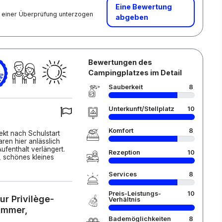
Eine Bewertung
nd einer Überprüfung unterzogen
abgeben
Bewertungen des
Campingplatzes im Detail
Sauberkeit
8
Unterkunft/Stellplatz
10
Komfort
8
ekt nach Schulstart
ren hier anlässlich
fenthalt verlängert.
Rezeption
10
, schönes kleines
Services
8
Preis-Leistungs-
10
r Privilège-
Verhältnis
immer,
Bademöglichkeiten
8