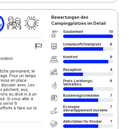
Bewertungen des
Campingplatzes im Detail
Sauberkeit
10
Unterkunft/Stellplatz
8
Komfort
9
osition
Rezeption
4
êche permanent, le
ttage. Pour un temps
resse en place.
Preis-Leistungs-
6
Verhältnis
e discuter avec. Les
es pêchent, eux,
ons eu droit ni à un
Bademöglichkeiten
7
sé .Si vous aller à
 servir tt
Écologie
7
 efforts à faire sur la
développement durable
Aktivitäten für Kinder
7