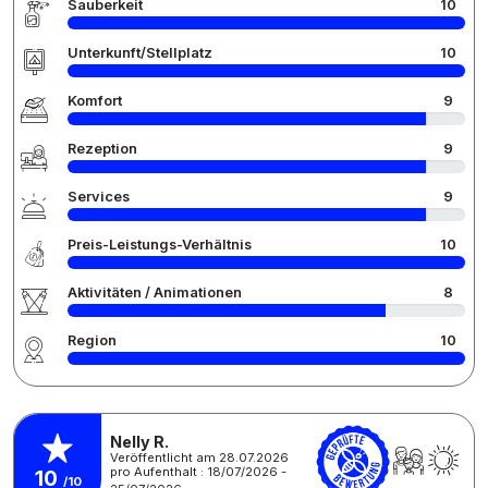
Sauberkeit
10
Unterkunft/Stellplatz
10
Komfort
9
Rezeption
9
Services
9
Preis-Leistungs-Verhältnis
10
Aktivitäten / Animationen
8
Region
10
Nelly R.
Veröffentlicht am 28.07.2026
pro Aufenthalt : 18/07/2026 -
10
/10