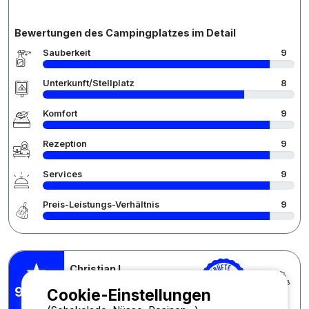
Bewertungen des Campingplatzes im Detail
Sauberkeit
9
Unterkunft/Stellplatz
8
Komfort
9
Rezeption
9
Services
9
Preis-Leistungs-Verhältnis
9
Christian L.
Veröffentlicht am 07.07.2026
pro Aufenthalt : 20/06/2026 -
9,38
Cookie-Einstellungen
/10
04/07/2026