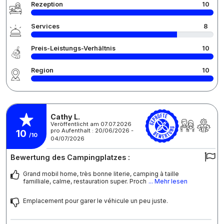
Rezeption
10
Services
8
Preis-Leistungs-Verhältnis
10
Region
10
Cathy L.
Veröffentlicht am 07.07.2026
pro Aufenthalt : 20/06/2026 -
10
/10
04/07/2026
Bewertung des Campingplatzes :
Grand mobil home, très bonne literie, camping à taille
familliale, calme, restauration super. Proch
... Mehr lesen
Emplacement pour garer le véhicule un peu juste.