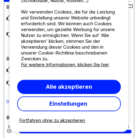
(Schokolade, Nüsse, Rosinen...)
Bewertung des Campingplatzes :
Wir verwenden Cookies, die für die Leistung
und Einstellung unserer Website unbedingt
Le camping est bien situé quant au commerces et les plages.
Les hôtes sont très serviables, disponib
... Mehr lesen
erforderlich sind. Wir können auch Cookies
verwenden, um gezielte Werbung für unsere
Au vu des évènements climatiques, peut-être prévoir un plan
Nutzer zu ermöglichen. Wenn Sie auf 'Alle
de climatisation des mobiles homes sacha
... Mehr lesen
akzeptieren' klicken, stimmen Sie der
Verwendung dieser Cookies und den in
unserer Cookie-Richtlinie beschriebenen
Zwecken zu.
Bewertung der Unterkunft : Mobilheim CONFORT
Für weitere Informationen, klicken Sie hier
Propreté et intimité entre voisinage
Ras
Alle akzeptieren
Den Kommentar in Deutsch übersetzen
Einstellungen
Bewertungen des Campingplatzes im Detail
Fortfahren ohne zu akzeptieren
Sauberkeit
10