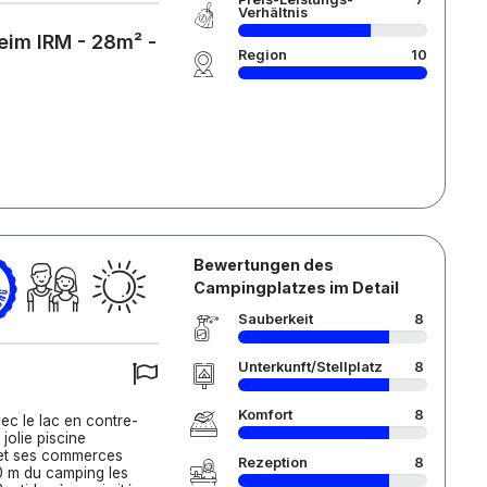
Verhältnis
eim IRM - 28m² -
Region
10
Bewertungen des
Campingplatzes im Detail
Sauberkeit
8
Unterkunft/Stellplatz
8
Komfort
8
c le lac en contre-
jolie piscine
 et ses commerces
Rezeption
8
0 m du camping les