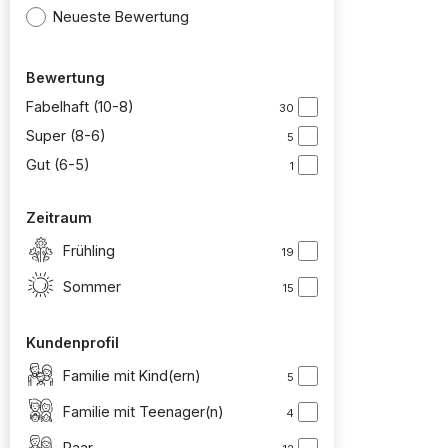
Neueste Bewertung
Bewertung
Fabelhaft (10-8)
30
Super (8-6)
5
Gut (6-5)
1
Zeitraum
Frühling
19
Sommer
15
Kundenprofil
Familie mit Kind(ern)
5
Familie mit Teenager(n)
4
Paar