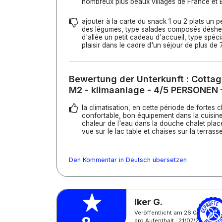
nombreux plus beaux villages de France et B
ajouter à la carte du snack 1 ou 2 plats un 
des légumes, type salades composés désher
d'allée un petit cadeau d'accueil, type spécia
plaisir dans le cadre d'un séjour de plus de 
Bewertung der Unterkunft : Cotta
M2 - klimaanlage - 4/5 PERSONEN
la climatisation, en cette période de fortes ch
confortable, bon équipement dans la cuisine l
chaleur de l'eau dans la douche chalet pla
vue sur le lac table et chaises sur la terras
Den Kommentar in Deutsch übersetzen
Iker G.
Veröffentlicht am 26.07.2026
pro Aufenthalt : 21/07/2026 -