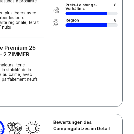
astides à proximité
Preis-Leistungs-
8
Verhältnis
peu plus légers avec
ber les bords
Region
8
lité régionale, ferait
7 nuits
ge Premium 25
 – 2 ZIMMER
aleurs literie
a stabilité de la
cé au calme, avec
se parfaitement neufs
Bewertungen des
Campingplatzes im Detail