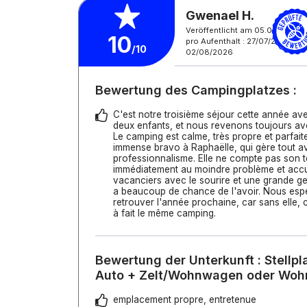
Gwenael H.
Veröffentlicht am 05.08.2026
10
pro Aufenthalt : 27/07/2026 -
/10
02/08/2026
Bewertung des Campingplatzes :
C'est notre troisième séjour cette année a
deux enfants, et nous revenons toujours avec
Le camping est calme, très propre et parfai
immense bravo à Raphaëlle, qui gère tout 
professionnalisme. Elle ne compte pas son t
immédiatement au moindre problème et accue
vacanciers avec le sourire et une grande ge
a beaucoup de chance de l'avoir. Nous esp
retrouver l'année prochaine, car sans elle, c
à fait le même camping.
Bewertung der Unterkunft : Stellpl
Auto + Zelt/Wohnwagen oder Woh
emplacement propre, entretenue