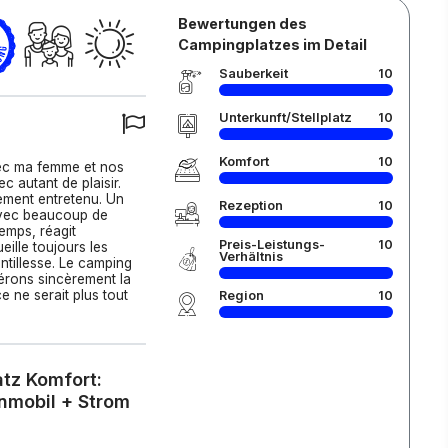
Bewertungen des
Campingplatzes im Detail
Sauberkeit
10
Unterkunft/Stellplatz
10
Komfort
10
vec ma femme et nos
 autant de plaisir.
tement entretenu. Un
Rezeption
10
avec beaucoup de
emps, réagit
Preis-Leistungs-
10
ille toujours les
Verhältnis
ntillesse. Le camping
érons sincèrement la
e ne serait plus tout
Region
10
atz Komfort:
nmobil + Strom