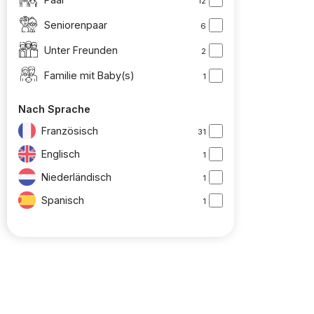
12
Seniorenpaar
6
Unter Freunden
2
Familie mit Baby(s)
1
Nach Sprache
Französisch
31
Englisch
1
Niederländisch
1
Spanisch
1