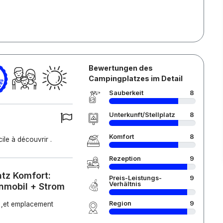
Bewertungen des
Campingplatzes im Detail
Sauberkeit
8
Unterkunft/Stellplatz
8
Komfort
8
ile à découvrir .
Rezeption
9
atz Komfort:
Preis-Leistungs-
9
Verhältnis
nmobil + Strom
Region
9
u ,et emplacement