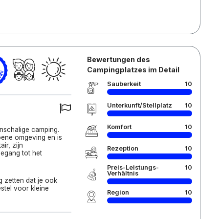
Bewertungen des
Campingplatzes im Detail
Sauberkeit
10
Unterkunft/Stellplatz
10
Komfort
10
einschalige camping.
roene omgeving en is
ir, zijn
Rezeption
10
oegang tot het
Preis-Leistungs-
10
Verhältnis
zetten dat je ook
stel voor kleine
Region
10