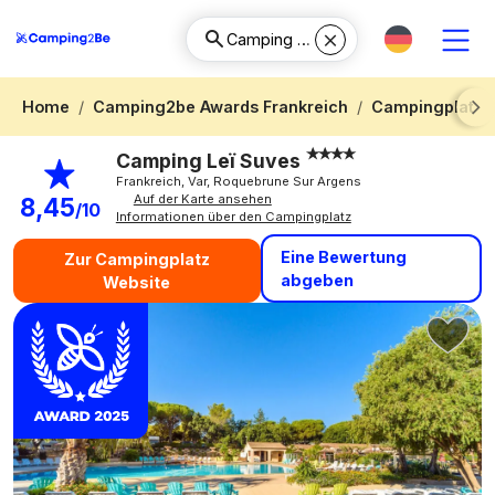
Home
Camping2be Awards Frankreich
Campingplatz P
Next
Camping Leï Suves
Frankreich, Var, Roquebrune Sur Argens
Auf der Karte ansehen
8,45
/10
Informationen über den Campingplatz
Eine Bewertung
Zur Campingplatz
abgeben
Website