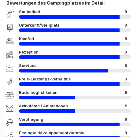
Bewertungen des Campingplatzes im Detail
Sauberkeit
9
Unterkunft/Stellplatz
9
Komfort
9
Rezeption
9
Services
8
Preis-Leistungs-Verhältnis
9
Bademöglichkeiten
5
Aktivitäten / Animationen
5
Verpflegung
9
Écologie développement durable
9