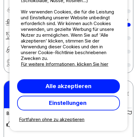
(Schokolade, Nüsse, Rosinen...)
Preis-Leistungs-Verhältnis
7
Wir verwenden Cookies, die für die Leistung
und Einstellung unserer Website unbedingt
Bademöglichkeiten
10
erforderlich sind. Wir können auch Cookies
verwenden, um gezielte Werbung für unsere
Aktivitäten / Animationen
6
Nutzer zu ermöglichen. Wenn Sie auf 'Alle
akzeptieren' klicken, stimmen Sie der
Verwendung dieser Cookies und den in
Verpflegung
6
unserer Cookie-Richtlinie beschriebenen
Zwecken zu.
Region
7
Für weitere Informationen, klicken Sie hier
Alle akzeptieren
Armin W.
Veröffentlicht am 22.07.2024
pro Aufenthalt : 06/07/2024 -
10
/10
Einstellungen
20/07/2024
Bewertung des Campingplatzes :
Fortfahren ohne zu akzeptieren
Ein wunderschön gepflegter familiengeführter Campingplatz
mit einem tollen Blumenmeer der uns letzte
... Mehr lesen