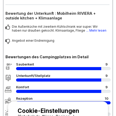
Bewertung der Unterkunft : Mobilheim RIVIERA +
outside kitchen + Klimaanlage
Die Außenküche mit zweitem Kühlschrank war super. Wir
haben nur draußen gekocht. Klimaanlage, Fliege
... Mehr lesen
Angebot einer Endreinigung
Bewertungen des Campingplatzes im Detail
Sauberkeit
9
Unterkunft/Stellplatz
9
Komfort
9
Rezeption
10
Cookie-Einstellungen
Services
7