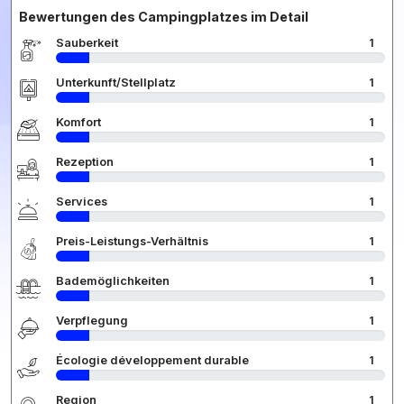
Bewertungen des Campingplatzes im Detail
Sauberkeit
1
Unterkunft/Stellplatz
1
Komfort
1
Rezeption
1
Services
1
Preis-Leistungs-Verhältnis
1
Bademöglichkeiten
1
Verpflegung
1
Écologie développement durable
1
Region
1