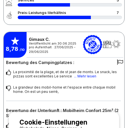
Services
5
Preis-Leistungs-Verhältnis
7
Gimaux C.
Veröffentlicht am 30.06.2025
pro Aufenthalt : 27/06/2025 -
8,78
/10
29/06/2025
Bewertung des Campingplatzes :
La proximité de la plage, et de st jean de monts. Le snack, les
pizzas sont excellentes Le service
... Mehr lesen
La grandeur des mobil-home et l'espace entre chaque mobil
home. On est un peu serré,
Bewertung der Unterkunft : Mobilheim Confort 25m² (2
Schlafzimmer) + Halbüberdachte Terrasse + TV
Cookie-Einstellungen
La literie parfaite, il est fonctionnel