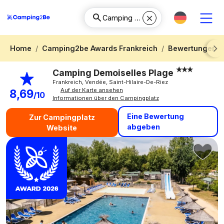
Home
Camping2be Awards Frankreich
Bewertungen 
Next
Camping Demoiselles Plage
Frankreich, Vendée, Saint-Hilaire-De-Riez
Auf der Karte ansehen
8,69
/10
Informationen über den Campingplatz
Eine Bewertung
Zur Campingplatz
abgeben
Website