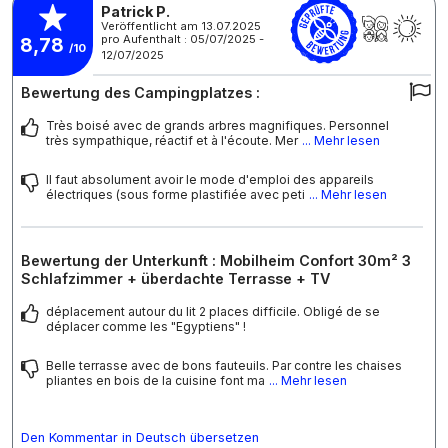
Patrick P.
Veröffentlicht am 13.07.2025
pro Aufenthalt : 05/07/2025 -
8,78
/10
12/07/2025
Bewertung des Campingplatzes :
Très boisé avec de grands arbres magnifiques. Personnel
très sympathique, réactif et à l'écoute. Mer
... Mehr lesen
Il faut absolument avoir le mode d'emploi des appareils
électriques (sous forme plastifiée avec peti
... Mehr lesen
Bewertung der Unterkunft : Mobilheim Confort 30m² 3
Schlafzimmer + überdachte Terrasse + TV
déplacement autour du lit 2 places difficile. Obligé de se
déplacer comme les "Egyptiens" !
Belle terrasse avec de bons fauteuils. Par contre les chaises
pliantes en bois de la cuisine font ma
... Mehr lesen
Den Kommentar in Deutsch übersetzen