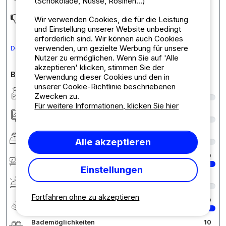
(Schokolade, Nüsse, Rosinen...)
On est un peu à l'étroit pour 3 adultes.
Wir verwenden Cookies, die für die Leistung
und Einstellung unserer Website unbedingt
erforderlich sind. Wir können auch Cookies
verwenden, um gezielte Werbung für unsere
Den Kommentar in Deutsch übersetzen
Nutzer zu ermöglichen. Wenn Sie auf 'Alle
akzeptieren' klicken, stimmen Sie der
Bewertungen des Campingplatzes im Detail
Verwendung dieser Cookies und den in
unserer Cookie-Richtlinie beschriebenen
Sauberkeit
9
Zwecken zu.
Für weitere Informationen, klicken Sie hier
Unterkunft/Stellplatz
6
Komfort
6
Alle akzeptieren
Rezeption
10
Einstellungen
Services
9
Fortfahren ohne zu akzeptieren
Preis-Leistungs-Verhältnis
10
Bademöglichkeiten
10