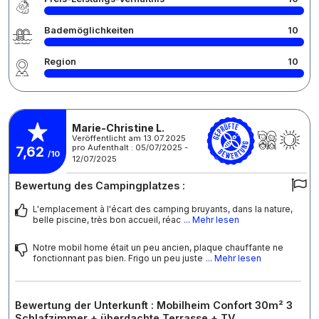
Bademöglichkeiten
10
Region
10
Marie-Christine L.
Veröffentlicht am 13.07.2025
pro Aufenthalt : 05/07/2025 -
7,62
/10
12/07/2025
Bewertung des Campingplatzes :
L'emplacement à l'écart des camping bruyants, dans la nature,
belle piscine, très bon accueil, réac
... Mehr lesen
Notre mobil home était un peu ancien, plaque chauffante ne
fonctionnant pas bien. Frigo un peu juste
... Mehr lesen
Bewertung der Unterkunft : Mobilheim Confort 30m² 3
Schlafzimmer + überdachte Terrasse + TV