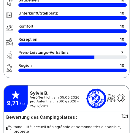
Sauberkeit
10
Unterkunft/Stellplatz
10
Komfort
10
Rezeption
10
Preis-Leistungs-Verhältnis
7
Region
10
Sylvie B.
Veröffentlicht am 05.08.2026
pro Aufenthalt : 20/07/2026 -
9,71
/10
25/07/2026
Bewertung des Campingplatzes :
tranquillité, accueil très agréable et personne très disponible,
propreté