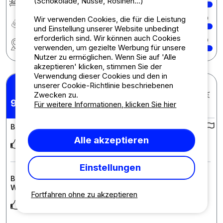
(Schokolade, Nüsse, Rosinen...)
Wir verwenden Cookies, die für die Leistung
Preis-Leistungs-Verhältnis
10
und Einstellung unserer Website unbedingt
erforderlich sind. Wir können auch Cookies
Region
10
verwenden, um gezielte Werbung für unsere
Nutzer zu ermöglichen. Wenn Sie auf 'Alle
akzeptieren' klicken, stimmen Sie der
Verwendung dieser Cookies und den in
unserer Cookie-Richtlinie beschriebenen
Elise K.
Veröffentlicht am 05.08.2026
Zwecken zu.
pro Aufenthalt : 01/08/2026 -
9,29
Für weitere Informationen, klicken Sie hier
/10
02/08/2026
Bewertung des Campingplatzes :
Alle akzeptieren
Propreté des locaux, accueil
Einstellungen
Bewertung der Unterkunft : Stellplatz ohne Strom (Zelt,
Wohnwagen oder Wohnmobil)
Fortfahren ohne zu akzeptieren
Arbre sur l’emplacement