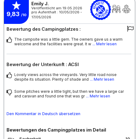
Emily J.
Veröffentlicht am 19.05.2026
pro Aufenthalt : 10/05/2026 -
9,83
/10
17/05/2026
Bewertung des Campingplatzes :
The campsite was a little gem. The owners gave us a warm
welcome and the facilities were great. It w
... Mehr lesen
Bewertung der Unterkunft : ACSI
Lovely views across the vineyards. Very little road noise
despite its situation. Plenty of shade and
... Mehr lesen
Some pitches were a little tight, but then we have a large car
and caravan and found one that was gr
... Mehr lesen
Den Kommentar in Deutsch übersetzen
Bewertungen des Campingplatzes im Detail
Sauberkeit
10