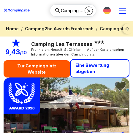
Home
Camping2be Awards Frankreich
Campingplatz 
Next
Camping Les Terrasses
Frankreich, Hérault, St Chinian
Auf der Karte ansehen
9,43
/10
Informationen über den Campingplatz
Eine Bewertung
Zur Campingplatz
abgeben
Website