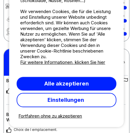
(Schokolade, Nüsse, Rosinen...)
Rezeption
10
Wir verwenden Cookies, die für die Leistung
Preis-Leistungs-Verhältnis
10
und Einstellung unserer Website unbedingt
erforderlich sind. Wir können auch Cookies
verwenden, um gezielte Werbung für unsere
Region
10
Nutzer zu ermöglichen. Wenn Sie auf 'Alle
akzeptieren' klicken, stimmen Sie der
Verwendung dieser Cookies und den in
unserer Cookie-Richtlinie beschriebenen
Zwecken zu.
David M.
Veröffentlicht am 20.04.2026
Für weitere Informationen, klicken Sie hier
pro Aufenthalt : 18/04/2026 -
10
/10
19/04/2026
Bewertung des Campingplatzes :
Alle akzeptieren
Tranquillité, propreté. Joli camping niché dans la verdure. Le
personnel est accueillant.
Einstellungen
Bewertung der Unterkunft : Stellplatz + 1 Auto + Zelt ,
Fortfahren ohne zu akzeptieren
Wohnwagen oder Wohnmobil
Choix de l emplacement.