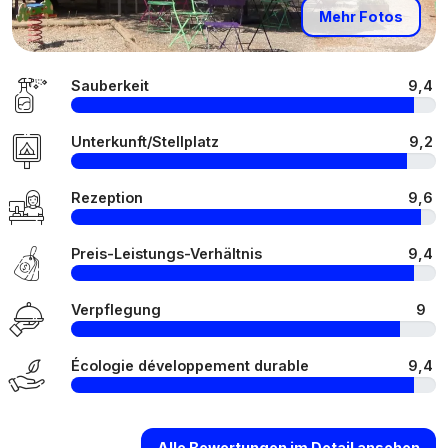
Mehr Fotos
Sauberkeit
9,4
Unterkunft/Stellplatz
9,2
Rezeption
9,6
Preis-Leistungs-Verhältnis
9,4
Verpflegung
9
Écologie développement durable
9,4
Alle Bewertungen im Detail ansehen