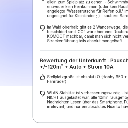
allein zum Spielplatz zu gehen. - Schwimmba
entweder kein Reinkommen (oder kein Rausk
angelegte "Wasserrutsche für Reifen o.ä." i
ungeeignet für Kleinkinder ;-) - saubere San
Im Wald oberhalb gibt es 2 Wanderwege, die
beschildert sind. GGf. wäre hier eine Route
KOMOOT machbar, damit man sich nicht verl
Streckenführung teils absolut mangelhaft
Bewertung der Unterkunft : Pauscha
+/-120m² + Auto + Strom 10A
Stellplatzgröße ist absolut i.O (Hobby 650 +
Fahrräder)
WLAN Stabilität ist verbesserungswürdig - b
NICHT ausgelastet war, alle 10min rausgefl
Nachrichten Lesen über das Smartphone. Fü
irrelevant, und nur ein absolutes Nice to hav