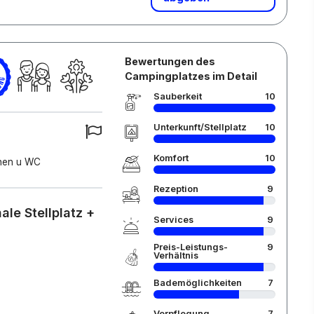
Bewertungen des
Campingplatzes im Detail
Sauberkeit
10
Unterkunft/Stellplatz
10
Komfort
10
chen u WC
Rezeption
9
le Stellplatz +
Services
9
Preis-Leistungs-
9
Verhältnis
Bademöglichkeiten
7
Verpflegung
7