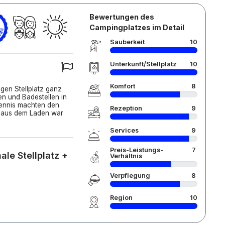
Bewertungen des
Campingplatzes im Detail
Sauberkeit
10
Unterkunft/Stellplatz
10
Komfort
8
igen Stellplatz ganz
en und Badestellen in
Tennis machten den
Rezeption
9
t aus dem Laden war
Services
9
Preis-Leistungs-
7
le Stellplatz +
Verhältnis
Verpflegung
8
Region
10