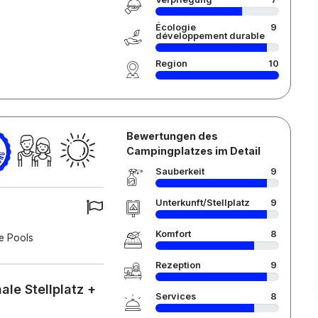
Écologie
9
développement durable
Region
10
Bewertungen des
Campingplatzes im Detail
Sauberkeit
9
Unterkunft/Stellplatz
9
Komfort
8
le Pools
Rezeption
9
le Stellplatz +
Services
8