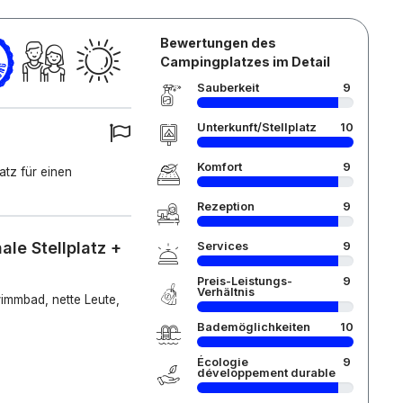
Bewertungen des
Campingplatzes im Detail
Sauberkeit
9
Unterkunft/Stellplatz
10
Komfort
9
tz für einen
Rezeption
9
le Stellplatz +
Services
9
Preis-Leistungs-
9
Verhältnis
immbad, nette Leute,
Bademöglichkeiten
10
Écologie
9
développement durable