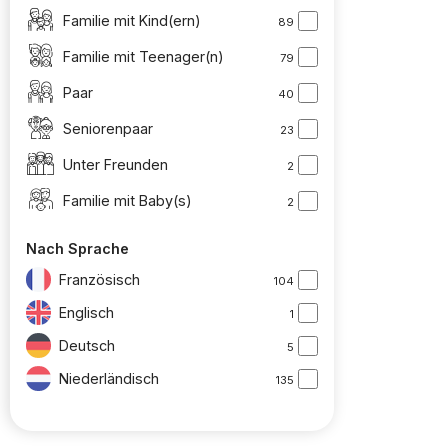
Familie mit Kind(ern)
89
Familie mit Teenager(n)
79
Paar
40
Seniorenpaar
23
Unter Freunden
2
Familie mit Baby(s)
2
Nach Sprache
Französisch
104
Englisch
1
Deutsch
5
Niederländisch
135