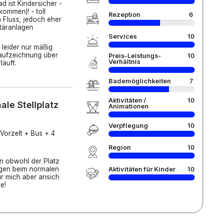
d ist Kindersicher -
ommen)! - toll
Rezeption
6
m Fluss, jedoch eher
itäranlagen
Services
10
 leider nur mäßig
naufzeichnung über
Preis-Leistungs-
10
Verhältnis
äuft.
Bademöglichkeiten
7
Aktivitäten /
10
le Stellplatz
Animationen
Verpflegung
10
 Vorzelt + Bus + 4
Region
10
in obwohl der Platz
ogen beim normalen
Aktivitäten für Kinder
10
r mich aber ansich
e!