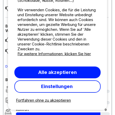
(Schokolade, Nüsse, Rosinen...)
Geen Zo door gaan
Wir verwenden Cookies, die für die Leistung
und Einstellung unserer Website unbedingt
erforderlich sind. Wir können auch Cookies
verwenden, um gezielte Werbung für unsere
Bewertung der Unterkunft : Stellplatz Confort (Zelt,
Nutzer zu ermöglichen. Wenn Sie auf 'Alle
Wohnwagen, Wohnmobil / 1 Auto / Strom 10A)
akzeptieren' klicken, stimmen Sie der
Verwendung dieser Cookies und den in
Kampeerder
unserer Cookie-Richtlinie beschriebenen
Zwecken zu.
.
Für weitere Informationen, klicken Sie hier
Den Kommentar in Deutsch übersetzen
Alle akzeptieren
Bewertungen des Campingplatzes im Detail
Einstellungen
Sauberkeit
9
Unterkunft/Stellplatz
9
Fortfahren ohne zu akzeptieren
Komfort
9