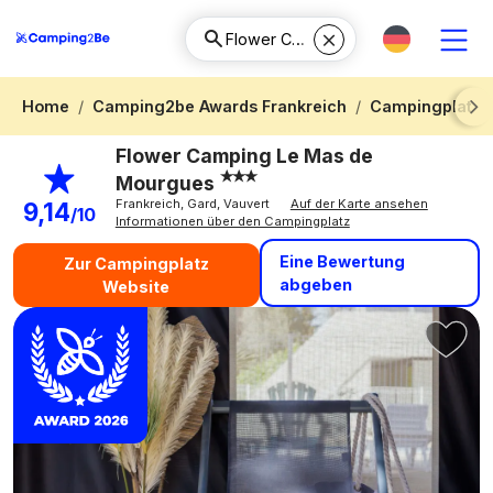
Home
Camping2be Awards Frankreich
Campingplatz 
Next
Flower Camping Le Mas de
Mourgues
Frankreich, Gard, Vauvert
Auf der Karte ansehen
9,14
/10
Informationen über den Campingplatz
Eine Bewertung
Zur Campingplatz
abgeben
Website