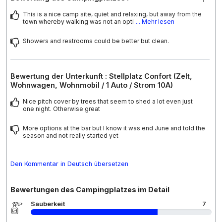
This is a nice camp site, quiet and relaxing, but away from the
town whereby walking was not an opti
... Mehr lesen
Showers and restrooms could be better but clean.
Bewertung der Unterkunft : Stellplatz Confort (Zelt,
Wohnwagen, Wohnmobil / 1 Auto / Strom 10A)
Nice pitch cover by trees that seem to shed a lot even just
one night. Otherwise great
More options at the bar but I know it was end June and told the
season and not really started yet
Den Kommentar in Deutsch übersetzen
Bewertungen des Campingplatzes im Detail
Sauberkeit
7