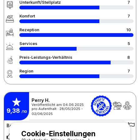
Unterkunft/Stellplatz
7
Komfort
7
Rezeption
10
Services
5
Preis-Leistungs-Verhältnis
8
Region
7
Perry H.
Veröffentlicht am 04.06.2025
pro Aufenthalt : 28/05/2025 -
9,38
/10
02/06/2025
Bewertung des Campingplatzes :
Cookie-Einstellungen
Gastvrij en vriendelijke eigenaar Voldoet aan onze wensen