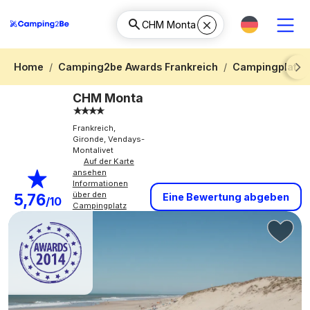
Home
Camping2be Awards Frankreich
Campingplatz A
Next
CHM Monta
Frankreich,
Gironde, Vendays-
Montalivet
Auf der Karte
ansehen
Informationen
über den
5,76
Eine Bewertung abgeben
/10
Campingplatz