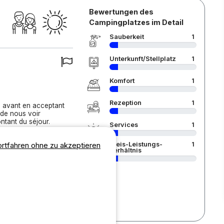
Bewertungen des
Campingplatzes im Detail
Sauberkeit
1
Unterkunft/Stellplatz
1
Komfort
1
Rezeption
1
s avant en acceptant
 de nous voir
ntant du séjour.
Services
1
ortfahren ohne zu akzeptieren
Preis-Leistungs-
1
Verhältnis