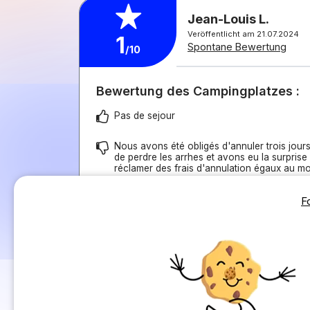
Jean-Louis L.
Veröffentlicht am 21.07.2024
1
Spontane Bewertung
/10
Bewertung des Campingplatzes :
Pas de sejour
Nous avons été obligés d'annuler trois jour
de perdre les arrhes et avons eu la surprise
réclamer des frais d'annulation égaux au mo
F
Bewertung der Unterkunft :
Nous n'avons pas pu apprécier.⁹
Den Kommentar in Deutsch übersetzen