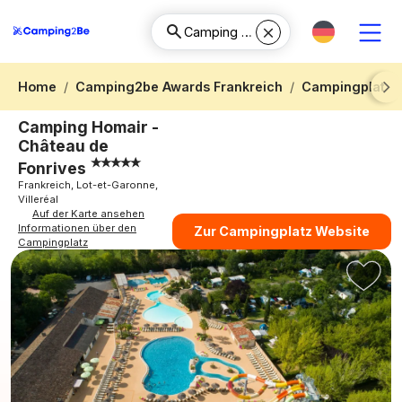
Home
Camping2be Awards Frankreich
Campingplatz A
Next
Camping Homair -
Château de
Fonrives
Frankreich, Lot-et-Garonne,
Villeréal
Auf der Karte ansehen
Informationen über den
Zur Campingplatz Website
Campingplatz