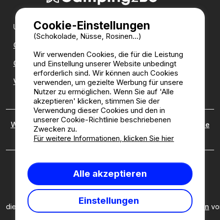
Cookie-Einstellungen
Unsere Partner:
(Schokolade, Nüsse, Rosinen...)
CampingDirect
Wir verwenden Cookies, die für die Leistung
und Einstellung unserer Website unbedingt
CampingStreetView
erforderlich sind. Wir können auch Cookies
Verzeichnis der Campingplätze
verwenden, um gezielte Werbung für unsere
Nutzer zu ermöglichen. Wenn Sie auf 'Alle
akzeptieren' klicken, stimmen Sie der
Verwendung dieser Cookies und den in
unserer Cookie-Richtlinie beschriebenen
Wer sind wir?
|
Rechtliche Hinweise
|
Cookies
|
Richtlinie
Zwecken zu.
zu kundenbewertungen
Für weitere Informationen, klicken Sie hier
Camping2be.com ©2026 Camping2Be, alle Rechte
Alle akzeptieren
vorbehalten. Alle Medien und Bilder sind Eigentum ihrer
jeweiligen Besitzer.
Diese Seite ist durch reCAPTCHA geschützt; es gelten
Einstellungen
die
Datenschutzbestimmungen
und
Nutzungsbedingungen
vo
Google.