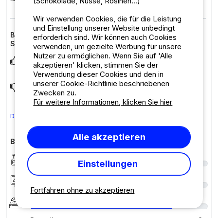
(Schokolade, Nüsse, Rosinen...)
rust.
Wir verwenden Cookies, die für die Leistung
und Einstellung unserer Website unbedingt
Bewertung der Unterkunft : Hütte Superieur 2
erforderlich sind. Wir können auch Cookies
Schlafzimmer
verwenden, um gezielte Werbung für unsere
Nutzer zu ermöglichen. Wenn Sie auf 'Alle
Mooi chalet, in de schaduw en van alle gemakken voorzien.
akzeptieren' klicken, stimmen Sie der
Zag er keurig verzorgd uit met een riante
... Mehr lesen
Verwendung dieser Cookies und den in
unserer Cookie-Richtlinie beschriebenen
Tip: chalet voorzien van airco.
Zwecken zu.
Für weitere Informationen, klicken Sie hier
Den Kommentar in Deutsch übersetzen
Alle akzeptieren
Bewertungen des Campingplatzes im Detail
Sauberkeit
8
Einstellungen
Unterkunft/Stellplatz
9
Fortfahren ohne zu akzeptieren
Komfort
8