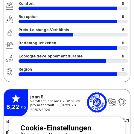
Komfort
9
Rezeption
9
Preis-Leistungs-Verhältnis
5
Bademöglichkeiten
9
Écologie développement durable
8
Region
9
joan B.
Veröffentlicht am 02.08.2026
pro Aufenthalt : 15/07/2026 -
8,22
/10
29/07/2026
Bewertung des Campingplatzes :
Cookie-Einstellungen
Heerlijke vakantie gehad, genoten van het zwembad en de