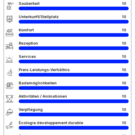
Sauberkeit
10
Unterkunft/Stellplatz
10
Komfort
10
Rezeption
10
Services
10
Preis-Leistungs-Verhältnis
10
Bademöglichkeiten
10
Aktivitäten / Animationen
10
Verpflegung
10
Écologie développement durable
10