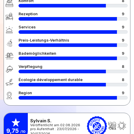
Komfort
8
Rezeption
9
Services
9
Preis-Leistungs-Verhältnis
9
Bademöglichkeiten
9
Verpflegung
8
Écologie développement durable
8
Region
9
Sylvain S.
Veröffentlicht am 02.08.2026
pro Aufenthalt : 23/07/2026 -
9,75
/10
30/07/2026