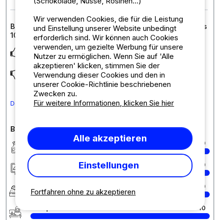
(Schokolade, Nüsse, Rosinen...)
Wir verwenden Cookies, die für die Leistung
Bewertung der Unterkunft : Komfortstellplatz von 85 bis
und Einstellung unserer Website unbedingt
100 m² für 2 Personen mit Stromanschluss
erforderlich sind. Wir können auch Cookies
verwenden, um gezielte Werbung für unsere
tres bel espace ,ombragé
Nutzer zu ermöglichen. Wenn Sie auf 'Alle
akzeptieren' klicken, stimmen Sie der
l espace aquatique,et l accueil des gerants
Verwendung dieser Cookies und den in
unserer Cookie-Richtlinie beschriebenen
Zwecken zu.
Für weitere Informationen, klicken Sie hier
Den Kommentar in Deutsch übersetzen
Bewertungen des Campingplatzes im Detail
Alle akzeptieren
Sauberkeit
10
Einstellungen
Unterkunft/Stellplatz
10
Komfort
10
Fortfahren ohne zu akzeptieren
Rezeption
10