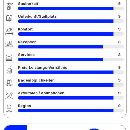
Sauberkeit
9
Unterkunft/Stellplatz
9
Komfort
9
Rezeption
8
Services
8
Preis-Leistungs-Verhältnis
9
Bademöglichkeiten
9
Aktivitäten / Animationen
9
Region
9