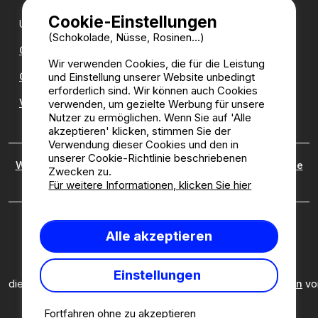
Cookie-Einstellungen
Unsere Partner:
(Schokolade, Nüsse, Rosinen...)
CampingDirect
Wir verwenden Cookies, die für die Leistung
und Einstellung unserer Website unbedingt
CampingStreetView
erforderlich sind. Wir können auch Cookies
Verzeichnis der Campingplätze
verwenden, um gezielte Werbung für unsere
Nutzer zu ermöglichen. Wenn Sie auf 'Alle
akzeptieren' klicken, stimmen Sie der
Verwendung dieser Cookies und den in
unserer Cookie-Richtlinie beschriebenen
Wer sind wir?
|
Rechtliche Hinweise
|
Cookies
|
Richtlinie
Zwecken zu.
zu kundenbewertungen
Für weitere Informationen, klicken Sie hier
Camping2be.com ©2026 Camping2Be, alle Rechte
Alle akzeptieren
vorbehalten. Alle Medien und Bilder sind Eigentum ihrer
jeweiligen Besitzer.
Diese Seite ist durch reCAPTCHA geschützt; es gelten
Einstellungen
die
Datenschutzbestimmungen
und
Nutzungsbedingungen
vo
Google.
Fortfahren ohne zu akzeptieren