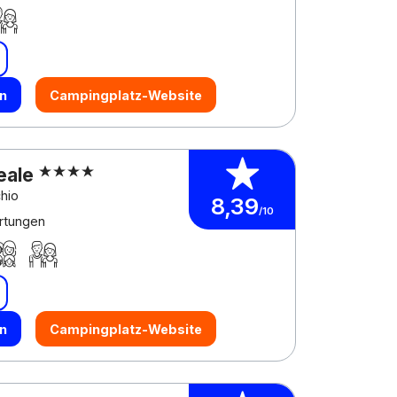
n
Campingplatz-Website
eale
chio
8,39
/10
rtungen
n
Campingplatz-Website