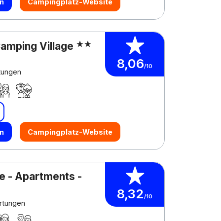
n
Campingplatz-Website
Camping Village
8,06
/10
tungen
n
Campingplatz-Website
e - Apartments -
8,32
/10
rtungen