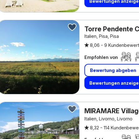
Bewertungen anzeige
Torre Pendente 
Italien, Pisa, Pisa
8,06 -
9 Kundenbewer
Empfohlen von
Bewertung abgeben
Bewertungen anzeige
MIRAMARE Villag
Camping
Italien, Livorno, Livorno
8,32 -
114 Kundenbewe