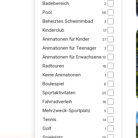
Badebereich
2
Pool
36
Beheiztes Schwimmbad
3
Kinderclub
17
Animationen für Kinder
27
Animationen für Teenager
3
Animationen für Erwachsene
10
Radtouren
18
Keine Animationen
1
Boulespiel
6
Sportaktivitäten
25
Fahrradverleih
16
Mehrzweck-Sportplatz
5
Tennis
14
Golf
1
Spielplatz
26