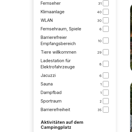
Fernseher
31
Klimaanlage
40
WLAN
30
Fernsehraum, Spiele
6
Barrierefreier
10
Empfangsbereich
Tiere willkommen
29
Ladestation für
8
Elektrofahrzeuge
Jacuzzi
6
Sauna
1
Dampfbad
1
Sportraum
2
Barrierefreiheit
35
Aktivitäten auf dem
Campingplatz