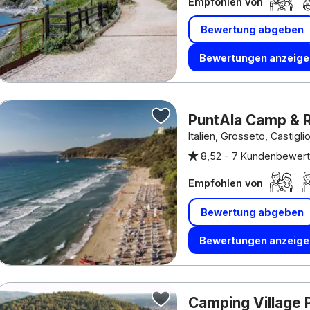
Empfohlen von
Bewertung abgeben
Bewertungen anzeige
PuntAla Camp & 
Italien, Grosseto, Castigl
8,52 -
7 Kundenbewer
Empfohlen von
Bewertung abgeben
Bewertungen anzeige
Camping Village 