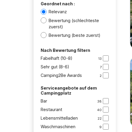
Geordnet nach :
Relevanz
Bewertung (schlechteste
zuerst)
Bewertung (beste zuerst)
Nach Bewertung filtern
Fabelhaft (10-8)
13
Sehr gut (8-6)
7
Camping2Be Awards
2
Serviceangebote auf dem
Campingplatz
Bar
38
Restaurant
40
Lebensmittelladen
22
Waschmaschinen
9