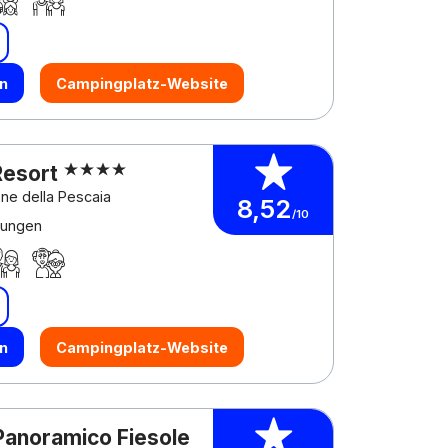
n
Campingplatz-Website
Resort
ione della Pescaia
8,52
/10
tungen
n
Campingplatz-Website
Panoramico Fiesole