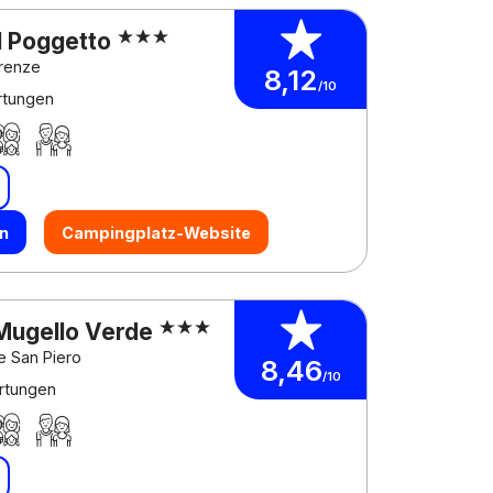
Il Poggetto
irenze
8,12
/10
rtungen
n
Campingplatz-Website
 Mugello Verde
 e San Piero
8,46
/10
rtungen