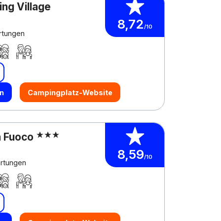
ing Village
8,72
/10
rtungen
n
Campingplatz-Website
a Fuoco
8,59
/10
rtungen