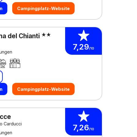
n
Campingplatz-Website
a del Chianti
7,29
/10
ungen
n
Campingplatz-Website
acce
to Carducci
7,26
/10
ungen